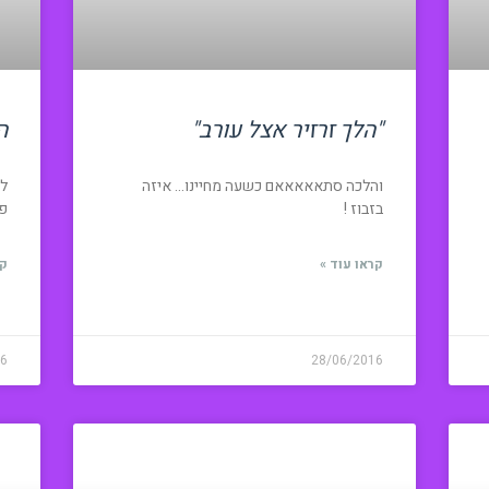
"הלך זרזיר אצל עורב"
ה
והלכה סתאאאאאם כשעה מחיינו… איזה
לא
בזבוז !
פע
קראו עוד »
קר
16
28/06/2016