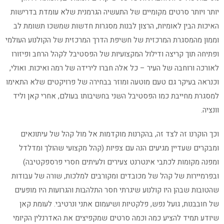
יותר ויותר סרטים מקומיים של התעשיה הגרמנית שלא עומדת בדרישות
האיכות הבין לאומיות, הרצון לבנות מסגרות חדשות שמשכו תשומת לב
וממון מהמסגרת המרכזית של חשיפת הדרך המרכזית של הקולנוע העולמי
ופתיחה תוך קריצה ודילול המקצועיות של הפסטיבל לקהל הרחב ופיזורו
לאורכה ורוחבה של העיר – כל אלה חברו לירידה של רמה ואיכות. ואולי,
וכנראה בעיקר גם טעם מוטעה ומוזר בבחירה של פרויקטים שלא התאימו
למסגרת מחייבת כמו הפסטיבל השני בחשיבותו בעולם, אחרי קאן וליד
וונציה.
וכך הוקרנו זה לצד זה, בהקרנות מוקדמות אל מול קהל של עיתונאים
ומבקרים שעדיין מגיעים הנה עם צפיות (קהל מקצועי שהולך ומדלדל
ומפנה מקומות לכתבי אינטרנט צעירים ולעיתים חסרי פרספקטיבה)
ובפרמיירות של קהל של מכובדים ומקורבים למלכות, שורה של עבודות
שהטובות שבהן היו קולנוע שיגרתי חסר התלהבות והגרועות היו מופעים
של חובבנות, גועל נפש, פלקטיות ושיעמום אתני ונרטיבי. לעומת קאן
שיודע תמיד להציע כמה וכמה סרטים שמקפיצים את האדרנלין הקיומי