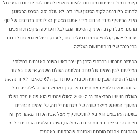
קיומיים של משפחות שבורות. להיות פואטי ולנסות להוכיח שגם הוא יכול
לדחוס מלודרמה לקווי הסגנון שלו. וזה, לא עולה יפה. הסרט המסוגנן
מידי, המיופיף מידי, הרדום מידי אמנם מצטיין בצילומים מרהיבים של נוף
מהמם, אבל הקצב, העיניין, הסיפור המבולבל והעריכה המקפצת הופכים
אותו לפיהוק קולנועי סנטימנטאלי ורטוב, לא רק בשל שהוא טבול רבות
במי הנהר שלידו מתרחשת העלילה.
הסיפור מתרחש במרחבי הזמן בין ערב ראש השנה האזרחית בחילופי
המילניום לבין הימים של טרום ומלחמת העולם השניה, אי שם באיזור
הגבול היפיפה שבין נורווגיה ושבדיה. טרונד בן ה 67 שאיבד לאחרונה את
אשתו מחליט לסיים את חייו בכפר קטן באמצע היער ובלילה שבו כל
העולם חושש מתוצאות בג ה 2000 האולטימטיבי הוא פוגש מכר בשלג
החשוך. המפגש מייצר שורה של זיכרונות ילדות, על הימים הבהירים
בשנות הארבעים הוא בא לחופשת קיץ אצל אביו הפרוד מאמו ואיך היו
חיי חוטבי העצים וסכנות העבודה שלהם, השטת הלוגים הכבדים על מי
הנהר וגם אהבות מותרות ואסורות שהתפתחו באסמים.