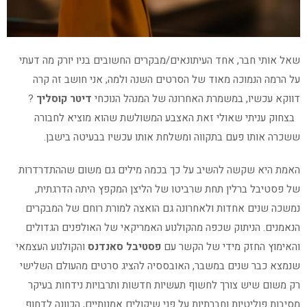
שאל אותי חבר, אחד העיתונאים/מבקרים החשובים בניו יורק מה דעתי
על הרמה הנמוכה מאוד של הסרטים השנה ולמה, אני חושב זה קרה
דווקא עכשיו, במשמרת האחרונה של המנהל הנוכחי
דיטר קוסליך
?
בצחוק עניתי שאולי זאת האצבע המשולשת שהוא מוציא לחבורה
ששכרה אותו פעם בתקווה ומשלחת אותו עכשיו בבעיטה בישבן.
האמת היא שקשה להשיב על כך בכמה מילים גם משום שההתדרדרות
של פסטיבל ברלין תחת שרביטו של הליצן המקפץ היתה הדרגתית,
נמשכה שנים אחדות ולאחרונה גם הואצה למורת רוחם של המבקרים
הנאמנים. הניתוק שכפה מהקולנוע האמריקאי של האולפנים הגדולים
והאימוץ החזק מידי של הקשר עם
פסטיבל סאנדנס
והקולנוע העצמאי
שנמצא כבר שנים במשבר, האובססיה להציג סרטים מהעולם השלישי
רק משום שיש צורך לחשוף תעשיות חדשות ותרבויות נידחות בעיקר
מסיבות פוליטיות וחברתיות על פני שיקולים אמנותיים, הכוונה לדחוף