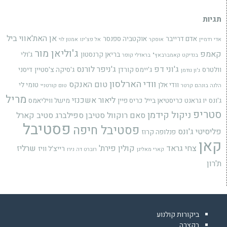
תגיות
אן האת'אווי
ביל
אדם דרייבר
אוקטביה ספנסר
אדי רדמיין
אוסקר
אל פצ'ינו
אמנון לוי
ג'וליאן מור
קאמפ
בריאן קרנסטון
ג'ולי
בנדיקט קאמברבאץ"
בראדלי קופר
ג'וני דפ
ג'ניפר לורנס
וולטרס
ג'יימס קורדן
ג'סיקה צ'סטיין
דיסני
ג'ון גודמן
וודי הארלסון
טום האנקס
וודי אלן
טומי לי
הלנה בונהם קרטר
טום קורטניי
מריל
ליאור אשכנזי
ג'ונס
יו גראנט
כריסטיאן בייל
כריס פיין
מישל וויליאמס
סטריפ
ניקול קידמן
סאם רוקוול
סטיבן ספילברג
סטיב קארל
פסטיבל
פסטיבל חיפה
פליסיטי ג'ונס
פנלופה קרוז
קאן
צחי גראד
קולין פירת'
שרליז
רייצ'ל וויז
קארי מאליגן
רוברט דה נירו
ת'רון
ביקורות קולנוע
בקצרה