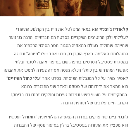
קלאודיו ג'ובנזי
הוא במאי המטלטל את חייו בין הקולנוע התיעודי
לעלילתי ולכן המוטיבים העיקריים בסרטיו הם חברתיים. הרבה בני נוער
שחייהם שתולים בעולם המאפיה הסגור, חסר הסיכוי המכתיב את
התנהלותם האלימה. בארץ הוקרן רק סרט אחד שלו
"פיורה
" וגם זה
במסגרת פסטיבל הסרטים בחיפה, שם בסיפור אהבה לטנטי ובלתי
אפשרי המתרחש בין כותלי הכלא מנסה אסירה צעירה לממש את אהבתה
לאסיר צעיר, על כל המגבלות הפיסיות. בסרט אחר "
עלי כחול העיניים
"
הוא מתאר את ידידותם של סטפנו ונאדר שני מתבגרים ברומא
המתקיימים על מעשי פשע וגניבות זעירות וחולקים זמנם גם בדיסקו
הקרוב. חיים עלובים של תחתית החברה.
ג'ובנזי ביים שני פרקים בסדרת המאפיה הטלוויזיונית
"גומורה
" ועכשיו
הוא מפציץ את התחרות בפסטיבל ברלין בסיפור נוסף של התבגרות