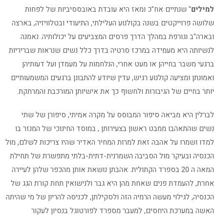
למילים
" שנתיים אח"כ ומאז היא עובדת באובססיביות של לפחות
שלושה פרוייקטים בשנה בקולנוע העלילתי, התיעודי ובטלוויזיה, בארצה
ובארה"ב וגורפת במהלך הדרך פרסים המצביעים על יכולותיה. נאמנה
לנשיותה היא מעמידה במרכז סרטיה בדרך כלל נשים שנראות שבריריות
ברגעי משבר בחייהן או מעט אחרי, הנלחמות על מעמדן ועל דעותיהן
ואמונתן ומציעה קולנוע רגיש, עדין שיודע להתבונן ברגעים המשמעותיים
יותר בחיים של הגיבורות ולחשוף כך את אישיותן המורכבת והמרתקת.
לברלין היא מביאה סיפור המבוסס על מקרה אמיתי, סיפורן של שתי
נשים שהתאהבו ממבט ראשון בצעירותן , במוסד החינוכי של המנזר בו
למדו ושמרו על אהבה זאת למרות המחיר האדיר שהיו צריכות לשלם, מול
הכנסיה ובעיקר מול הסביבה השמרנית-דתית-בלתי מתפשרת של תחילת
המאה ה 20 בספרד הקתולית. אהבתן נושאת אותן מהכפר שלהן לעיירה
אחרת, להעמדת פנים שאחת מהן היא גבר ולנישואין תחת קורת הגג של
הכנסיה, לגילוי מעשה הרמיה הזה ולסקילתן, לכניסה להריון של מי שהיתה
האשה במערכת היחסים, למעבר מספרד לפורטוגל בנסיון לעקור