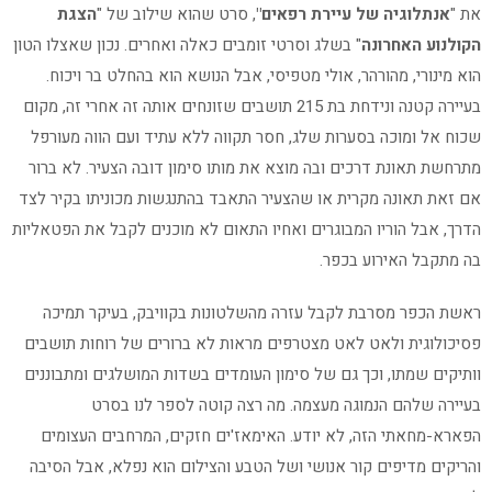
את "
אנתלוגיה של עיירת רפאים"
, סרט שהוא שילוב של "
הצגת
הקולנוע האחרונה
" בשלג וסרטי זומבים כאלה ואחרים. נכון שאצלו הטון
הוא מינורי, מהורהר, אולי מטפיסי, אבל הנושא הוא בהחלט בר ויכוח.
בעיירה קטנה ונידחת בת 215 תושבים שזונחים אותה זה אחרי זה, מקום
שכוח אל ומוכה בסערות שלג, חסר תקווה ללא עתיד ועם הווה מעורפל
מתרחשת תאונת דרכים ובה מוצא את מותו סימון דובה הצעיר. לא ברור
אם זאת תאונה מקרית או שהצעיר התאבד בהתנגשות מכוניתו בקיר לצד
הדרך, אבל הוריו המבוגרים ואחיו התאום לא מוכנים לקבל את הפטאליות
בה מתקבל האירוע בכפר.
ראשת הכפר מסרבת לקבל עזרה מהשלטונות בקוויבק, בעיקר תמיכה
פסיכולוגית ולאט לאט מצטרפים מראות לא ברורים של רוחות תושבים
וותיקים שמתו, וכך גם של סימון העומדים בשדות המושלגים ומתבוננים
בעיירה שלהם הנמוגה מעצמה. מה רצה קוטה לספר לנו בסרט
הפארא-מחאתי הזה, לא יודע. האימאז'ים חזקים, המרחבים העצומים
והריקים מדיפים קור אנושי ושל הטבע והצילום הוא נפלא, אבל הסיבה