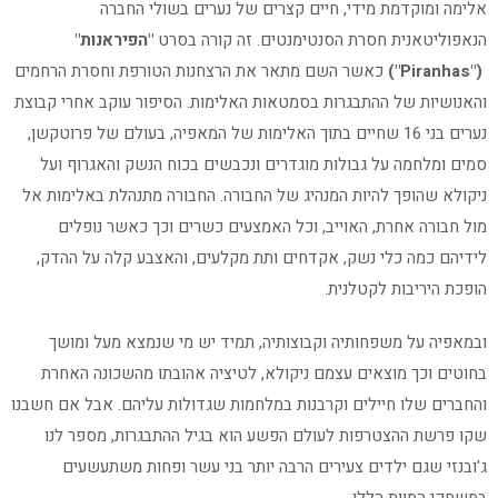
אלימה ומוקדמת מידי, חיים קצרים של נערים בשולי החברה
הנאפוליטאנית חסרת הסנטימנטים. זה קורה בסרט
"הפיראנות"
("Piranhas")
כאשר השם מתאר את הרצחנות הטורפת וחסרת הרחמים
והאנושיות של ההתבגרות בסמטאות האלימות. הסיפור עוקב אחרי קבוצת
נערים בני 16 שחיים בתוך האלימות של המאפיה, בעולם של פרוטקשן,
סמים ומלחמה על גבולות מוגדרים ונכבשים בכוח הנשק והאגרוף ועל
ניקולא שהופך להיות המנהיג של החבורה. החבורה מתנהלת באלימות אל
מול חבורה אחרת, האוייב, וכל האמצעים כשרים וכך כאשר נופלים
לידיהם כמה כלי נשק, אקדחים ותת מקלעים, והאצבע קלה על ההדק,
הופכת היריבות לקטלנית.
ובמאפיה על משפחותיה וקבוצותיה, תמיד יש מי שנמצא מעל ומושך
בחוטים וכך מוצאים עצמם ניקולא, לטיציה אהובתו מהשכונה האחרת
והחברים שלו חיילים וקרבנות במלחמות שגדולות עליהם. אבל אם חשבנו
שקו פרשת ההצטרפות לעולם הפשע הוא בגיל ההתבגרות, מספר לנו
ג'ובנזי שגם ילדים צעירים הרבה יותר בני עשר ופחות משתעשעים
במשחקי המוות הללו.