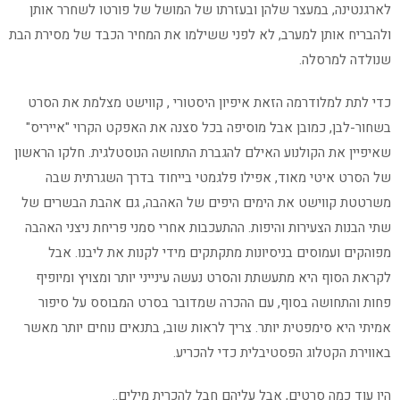
לארגנטינה, במעצר שלהן ובעזרתו של המושל של פורטו לשחרר אותן
ולהבריח אותן למערב, לא לפני ששילמו את המחיר הכבד של מסירת הבת
שנולדה למרסלה.
כדי לתת למלודרמה הזאת איפיון היסטורי , קווישט מצלמת את הסרט
בשחור-לבן, כמובן אבל מוסיפה בכל סצנה את האפקט הקרוי "אייריס"
שאיפיין את הקולנוע האילם להגברת התחושה הנוסטלגית. חלקו הראשון
של הסרט איטי מאוד, אפילו פלגמטי בייחוד בדרך השגרתית שבה
משרטטת קווישט את הימים היפים של האהבה, גם אהבת הבשרים של
שתי הבנות הצעירות והיפות. ההתעכבות אחרי סמני פריחת ניצני האהבה
מפוהקים ועמוסים בניסיונות מתקתקים מידי לקנות את ליבנו. אבל
לקראת הסוף היא מתעשתת והסרט נעשה עינייני יותר ומצויץ ומיופיף
פחות והתחושה בסוף, עם ההכרה שמדובר בסרט המבוסס על סיפור
אמיתי היא סימפטית יותר. צריך לראות שוב, בתנאים נוחים יותר מאשר
באווירת הקטלוג הפסטיבלית כדי להכריע.
היו עוד כמה סרטים, אבל עליהם חבל להכרית מילים..