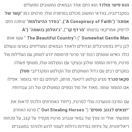
הנס פיטר מולנד
הוא היום אחד הבמאים החשובים הפועלים
בסקנדינביה, בוודאי החשוב מכולם בנורווגיה שלו. סרטים כמו
"קשר של
אמונה" ("A Conspiracy of Faith")
, "
בסדר ההיעלמות
" שזוכה היום
לרימיק אמריקאי בניצוחו "
מרדף קר
"),
"ג'נטלמן בנשמה" ("A
Somewhat Gentle Man
") ו"
The Beautiful Country
" עשו אותו
לבן ביית בפסטיבלים הגדולים ולאחד הבמאים המצליחים בארצו ובעולם
כולו. האיש ששנים רבות יצר סרטי פרסומת יודע לשחק עם העלילות של
סרטיו, מידות המוסר שלהן ובעיקר עם המצלמה שלו, משתף פעולה
במקרים רבים עם גדול השחקנים של הקולנוע הסקנדינבי
סטלן
סקארסגרד
מציע קולנוע דינאמי, מרתק, לעיתים גם רווי בהומור. אפילו
אם ההומור שחור, מאוד אל מול הנופים המושלגים של רוב עבודותיו.
עם החיבה וההערכה שלי לסרטיו, בייחוד האחרונים הלכתי לראות את
"יוצאים לגנוב סוסים"
("
Out Stealing Horses
") סרטו האחרון
ונפגעתי. אולי זה צורך של במאי שברוב סרטיו מקפיד על קצב, על נוכחות
ריאליסטית, על ציניות במידות גדולות לעצור לרגע ולהרהר במשברים