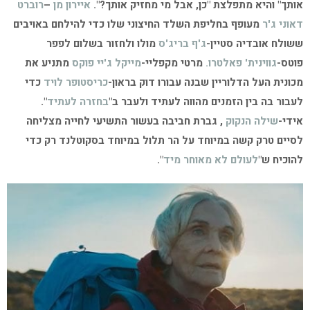
אותך" והיא מתפלצת "כן, אבל מי מחזיק אותך?".
איירון מן
–
רוברט
דאוני ג'ר
מעופף בחליפת השלד החיצוני שלו כדי להילחם באויבים
ששולח אובדיה סטיין-
ג'ף בריג'ס
מולו ולחזור בשלום לפפר
פוטס-
גווינית' פאלטרו.
מרטי מקפליי-
מייקל ג'יי פוקס
מתניע את
מכונית העל הדלוריין שבנה עבורו דוק בראון-
כריסטופר לויד
כדי
לעבור בה בין הזמנים מהווה לעתיד ולעבר ב"
בחזרה לעתיד
".
אידי-
שילה הנקוק
, גברת חביבה בעשור התשיעי לחייה מצליחה
לסיים טרק קשה במיוחד על הר תלול במיוחד בסקוטלנד רק כדי
להוכיח ש"
לעולם לא מאוחר מיד
".