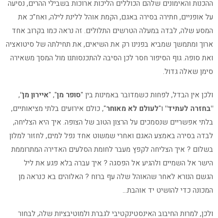
ההכנות והאימונים שלהם הכוללים הליכות ארוכות בשבילי ההרים, נסיעה
על אופניים, חתירה בסירה באגם, הקמת אוהל ללינת לילה, ואח"כ את
המסע שלה, לבדה במעלה הטרשים התלולים. זה נראה כמו בקרוב אחד
ארוך ומתמשך שמביא בפנינו רק את השיאים, את תחילתה של סיטואציה
ואת סופה. גוף הסיפור חסר לכן הסיבה להתכנסותנו מול המסך משאירה
סימן שאלה גדול.
ולכן אין הבדל, לפחות כשמדובר באמינות בין "
סופר מן
", "
איירון מן"
,
"בחזרה לעתיד"
ו"
לעולם לא מאוחר
", כולם אירועים בלתי מציאותיים,
בלתי אפשריים שנסמכים על הרצון הטוב של הצופה. איך היא הצליחה,
לבדה בסירה באמצע האגם ואחרי שמשוט אחד נפל למים, לחזור למלון
בשלום ? איך הצליחה לקפץ מעבר לחומת הסלעים האדירה המתרוממת
הישר אל השמיים ולהגיע אל הפסגה ? איך עברה בלא פגע את ליל
הגשם הנורא לאחר שהאוהל שלה עף ברוח ? האלוהים בא כנראה מן
המכונה כדי להושיט יד אוהבת…
ולכן, למרות החיבוב האינסטינקטיבי לגברת ולמוטיבציות שלה, לבחור