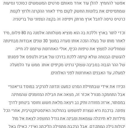
אפשר להחמיץ. להלן עוד אחד מאותם סרטים המשמשים כסוכני נסיעות
שמתסיסים את בלוטות החשק לקום מיד לאחר ההקרנה ולרוץ לקנות
כרטיס טיסה לחבל ארץ מרתק ויפיפה זה בקצה הצפוני של בריטניה.
וכדי לתור בארץ וללכת בה הוא מוציא משלוותה אלמנה בת 80 פלוס, מיד
לאחר מותו של בעלה הנכה אותו סעדה במשך 30 שנים אבודות מבחינתה
שמחליטה למצוץ את טיפות הכיף, אולי האחרונות שיזמנו לה חייה.
להגשים הבטחה שלא קוימה ללכת בדרכו של אביה ולטפס אל פסגתו
של ההר הגבוה בסביבה שצוקי גרניט מקיפים אותו. ממש עד הלמעלה
למעלה, עד האבנים האחרונות לפני האלוהים.
הכירו את אידי שבתחילת הסרט כמעט ונדונה להרקיב במוסד גריאטרי
אבל התחמקה מגורל אכזר זה, מצאה את חבילת המזומנים שהמתינה
במסתור, ארזה מזוודה ותיק גב ויצאה מלאת חשש וחוסר ביטחון לדרך
צפונה. ברכבת היא נעצרת לפשפש בהחלטה האינסטינקטיבית, אחרי הכל
מילדות לא תירגלה עצמאות ומבינה את גודל החוצפה לצאת אל מול
יכולות גילה המתקדם. אבל הרכבת מתחילה הליכתה ואידי, כאילו באל