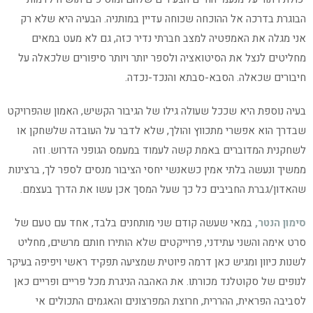
הבוגרת בדרכה אל ההוכחה שכוחה עדיין במותניה. הבעיה היא שלא רק
אני מגלה את האמפטיה למצב חברתי נדיר כזה, גם לא מעט במאים
מחליטים לנצל את הסיטואציה ולספר יותר ויותר סיפורים שלכאלה על
חיבורים שכאלה. הסבא-סבתא והנכד-נכדה.
בעיה נוספת היא שככל שעולה גילו של הגיבור הקשיש, האמון שהפרויקט
שבדרך הוא אפשרי מתכווץ והולך, שלא לדבר על העובדה שלשחקן או
לשחקנית המדוברים באמת קשה לעמוד במעמס הגופני הדרוש. וזה
ממשיך ונעשה בלתי אמין כשאנשי יחסי הציבור מנסים לספר לך, ברצינות
שהאדון/גברת החביבים כל כך שעל המסך אכן עשו את הדרך בעצמם.
סימון הנטר,
במאי שעשה קודם שני מותחנים בלבד, אחד עם טעם של
סרט אימה והשני עתידני, פרוייקטים שלא הותירו חותם מרשים, מחליט
לשנות כיוון ומגיש כאן דרמה פיוטית שמציעה תפקיד ראשי ויפיפה בעיקר
לנופים של סקוטלנד מכורתו. את האהבה הניגרת מכל פריים ופריים כאן
לסביבה הפראית, ההררית, חרוצת המפרצונים והאגמים התכולים אי