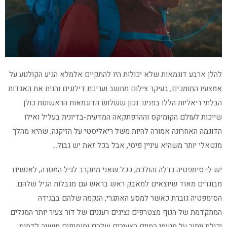
להלן ארבע דוגמאות שלא יכולות היו להתקיים אלמלא הגיע הקולנוע על
אמצעיו התומכים, בעיקר צילום מחשב ועריכת דילוגים והניח את האגדות
הבלתי ריאליות הללו בפנינו. נכון ששלוש הדוגמאות הראשונות כולן
שייכות לעולם הקומיקס וההרפתקאה המדעית-בדיונית בעליל ואילו
הדוגמה האחרונה אמורה להיות משל ריאליסטי על הזיקנה, שהיא מהלך
מנטאלי יותר משהיא עיניין פיסי, אבל בכל זאת יש גבול…
יש לי סימפטיה גדלה והולכת, ככל שאני מתקרב לגיל המטרה, לאנשים
מבוגרים מאוד שיוצאים למאבק ראש בראש עם מגבלות הגיל שלהם.
הסימפטיה גוברת כאשר למסע האתגרי, הנקמה שלהם בבגידה
המתקדמת של הגוף מצטרפים נציגים רעננים של דור צעיר יותר המגלים
יכולת ויתור על מנעמי החיים הצעירים שלהם ומוסיפים תושיה לדמות