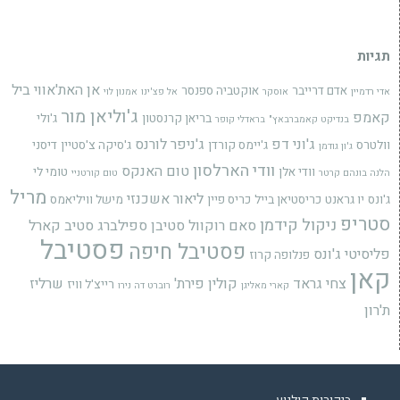
תגיות
אן האת'אווי
ביל
אדם דרייבר
אוקטביה ספנסר
אדי רדמיין
אוסקר
אל פצ'ינו
אמנון לוי
ג'וליאן מור
קאמפ
בריאן קרנסטון
ג'ולי
בנדיקט קאמברבאץ"
בראדלי קופר
ג'וני דפ
ג'ניפר לורנס
וולטרס
ג'יימס קורדן
ג'סיקה צ'סטיין
דיסני
ג'ון גודמן
וודי הארלסון
טום האנקס
וודי אלן
טומי לי
הלנה בונהם קרטר
טום קורטניי
מריל
ליאור אשכנזי
ג'ונס
יו גראנט
כריסטיאן בייל
כריס פיין
מישל וויליאמס
סטריפ
ניקול קידמן
סאם רוקוול
סטיבן ספילברג
סטיב קארל
פסטיבל
פסטיבל חיפה
פליסיטי ג'ונס
פנלופה קרוז
קאן
צחי גראד
קולין פירת'
שרליז
רייצ'ל וויז
קארי מאליגן
רוברט דה נירו
ת'רון