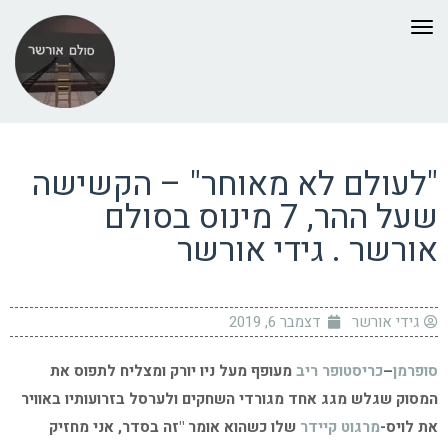
תפריט
"לעולם לא מאוחר" – הקשישה
שעל ההר, 7 מינוס בסולם
אורשר . גידי אורשר
גידי אורשר
דצמבר 6, 2019
סופרמן
–
כריסטופר ריב
מעופף מעל ניו יורק ומצליח לתפוס את
המסוק שגלש מגג אחד מגורדי השחקים ולערסל בזרועותיו באוויר
את לויס-
מרגוט קיידר
שלו כשהוא אומר "זה בסדר, אני מחזיק