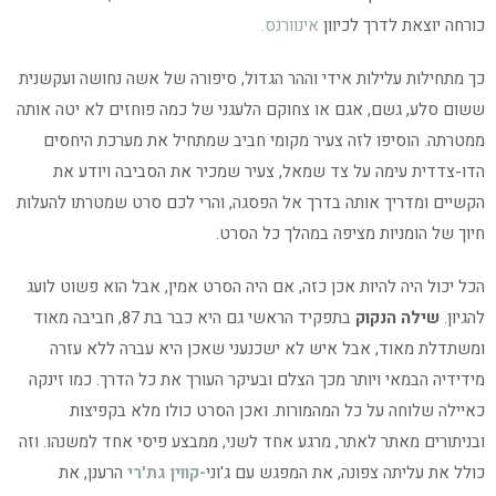
כורחה יוצאת לדרך לכיוון
אינוורנס.
כך מתחילות עלילות אידי וההר הגדול, סיפורה של אשה נחושה ועקשנית
ששום סלע, גשם, אגם או צחוקם הלעגני של כמה פוחזים לא יטה אותה
ממטרתה. הוסיפו לזה צעיר מקומי חביב שמתחיל את מערכת היחסים
הדו-צדדית עימה על צד שמאל, צעיר שמכיר את הסביבה ויודע את
הקשיים ומדריך אותה בדרך אל הפסגה, והרי לכם סרט שמטרתו להעלות
חיוך של הומניות מציפה במהלך כל הסרט.
הכל יכול היה להיות אכן כזה, אם היה הסרט אמין, אבל הוא פשוט לועג
להגיון.
שילה הנקוק
בתפקיד הראשי גם היא כבר בת 87, חביבה מאוד
ומשתדלת מאוד, אבל איש לא ישכנעני שאכן היא עברה ללא עזרה
מידידיה הבמאי ויותר מכך הצלם ובעיקר העורך את כל הדרך. כמו זינקה
כאיילה שלוחה על כל המהמורות. ואכן הסרט כולו מלא בקפיצות
ובניתורים מאתר לאתר, מרגע אחד לשני, ממבצע פיסי אחד למשנהו. וזה
כולל את עליתה צפונה, את המפגש עם ג'וני
-קווין גת'רי
הרענן, את