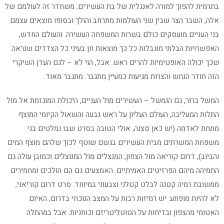
בתרמית להפוך למורה לאנגלית של בת העשירים. משחדר זה לעולמם של
אלה, השבר הצר שבין שני העולמות מתרחב והולך ובסופו מוצאים עצמם
בני העניים מועסקים כולם בשרות המשפחה העשירה. והעולם החדש,
האפשרויות הבלתי מוגבלות כל כך מוצאות חן בעיני כל הצדדים שנראה
שכך יכולה האופטימיות להרים ראש. אבל, הוי לא – לגם העדן השיקרי
הזה חודר הנחש והצרות מגיעות כמעיין מתגבר. מתגבר מאוד.
המשל ברור, גם הנמשל – העשירים מול העניים, היכולת המוגזמת אל מול
התלות המעליבה, העולם העליון על ראש גבעה והשאול הקיומי המוצף
מתחת לאדמה (יש כאן סצנה, אולי הטובה בסרט שבו נמלטים בני
משפחת המשרתים מבית העשירים בגשם שוטף לכוך שלהם מוצף המים
והביוב), דרום קוריאה מול הצפון, המנצלים מול המנוצלים וכמובן עולה גם
התמיהה מיהם הפרזיטים האמיתיים. האמצעים גם הם הולכים ומחמירים
ממשובת רמיה קטנה לבלט קטלני וצבעוני במיוחד. סרט דרום קוריאני,
לא להיות מופתע. יש רמיזות רבות על המצב הנוכחי בדרום, האיום
האטומי מהצפון ובדיחות על הטוטליטריזם וכוחניות. אבל במהתלה