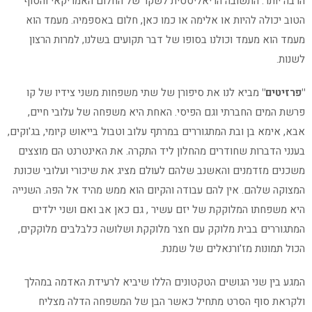
הרבה יותר. התשובה הריאליסטית לשקר של החלום האמריקאי והסוף
הטוב יכולה להיות או אלימה או כמו כאן, חלום באספמיה. מעמד הוא
מעמד הוא מעמד וכולנו בסופו של דבר תקועים בשלנו, למרות הרצון
לשנות.
"פרזיטים"
מביא לנו את סיפורן של שתי משפחות משני צידיו של קו
פרשת המים החברתי וגם הפיסי. האחת היא משפחה של עלובי חיים,
אבא, אימא בן ובת המתגוררים במרתף עלוב וטבול בייאוש קיומי, בג'וקים,
בענני הדברות שחודרים מהחלון ליד התקרה. את האינטרנט הם מוצצים
משכנים מזדמנים והאשנב שלהם לעולם מציג את שיכורי ועלובי שכונת
המצוקה שלהם. אין להם עבודה והקיום הוא ממש מהיד אל הפה. השנייה
היא משפחתו המלוקקת של יזם עשיר , גם כאן אב ואם ושני ילדים
המתגוררים בבית מלוקק עם חצר מלוקקת ושלושה כלבלבים מלוקקים,
הכול תמונות מז'ורנאלים של שמנת.
המגע בין שני הגושים הטקטונים הללו שיביא לרעידת האדמה במהלך
ולקראת סוף הסרט מתחיל כאשר הבן של המשפחה הדלה מצליח