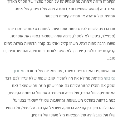
הקיומית הזאת ולמרות מה שמתפתח על המסך מחציו של הסרט הארוך
מאוד הזה (כמעט שעתיים וחצי) חסרה נימה של רצינות, של אימה
אמתית, של אזהרה או אמירה קיומית משכנעת.
אם הו רצה לשוות לסרט נימות אופראיות, לפחות בסצנות שייזכרו יותר
(ספויילר, ביקשו לא לספר), נדמה שמה שנשאר בסוף זאת אופרטה.
משהו הרבה פחות רציני, משהו קליל ואולי גם קומי. הדמויות בעלות נימים
קריקטוריים בולטים, יש בהן לא מעט נלעגות די מרחיקה והסיפור עצמו, נו
טוב…
את השחקנים האנרגטיים במיוחד, עם שאריות של מסורת
תאטרון
קאבוקי
מוגזמת ממילא אין מה להזכיר. שוב, שמות שלא יגידו לכם דבר
וספק אם תוכלו לחזור עליהם גם אחרי שינון חוזר. מה שנשאר זאת
האסתטיקה של הסרט, של היפה והמעוצב וזאת של הטינופת הקיומית,
כמה בדיחות בהחלט משעשעות, ומחשבות שאולי יישארו בבטן על
ההבדל והדמיון בין קוריאה הרחוקה וישראל הקרובה, על ניצול, על המחיר
שלו ועל מגבלותיה של המציאות מול מעופו של הדמיון.