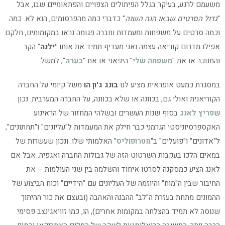
משעמם לרגע, בעיקר בגלל הפיתולים הצפויים והפתאומיים שבו, אבל
"
גדול הסרטים שבאו הנה השנה
" כדברי כמה מהפרסומים, הוא לא. כמה
וכמה סרטים על משפחות ומעמדות וחברה פגומה נראו במקומותינו, חלקם
אפילו מדרום קוריאה עצמה ואני מעדיף תמיד את אותו
"ילנה
" הקר
והמנוכר או את "
משפחה שלי
" היפאני או את "
בערה
", למשל.
במסגרת כמעט אופראית מציע לנו
בונג ג'ון הו
משל קיומי על החברה
הקוריאנית ואולי גם, בכוונה או שלא בכוונה, על החברה המערבית. נכון
ש
פריץ לאנג
בסוף שנות העשרים ובשלהי המחזור של הראינוע
האקספרסיוניסטי הגרמני כבר חילק את המעמדות ל"עליונים" ו"תחתונים",
ל"אדונים" ו"פועלים" ב"
מטרופוליס
" האלמותי שלו. ונכון שעשרות של
במאים הלכו בעקבות השרטוט הזה של גבולות החברה ואגפיה. אבל אם
לאנג הציע כמסקנה לסרטו איחוד והשלמה בין שני העולמות – את
החיבור שבין ה"מוח" והיוזמה של העליונים עם "הידיים" וכוח הביצוע של
ההמונים מתחת בעזרת ה"לב" ההבנה והאהבה (ובעצם את כור ההיתוך
שנוסה לא תמיד בהצלחה במקומות אחרים), הו, כמו זוויאגינצב פסימי