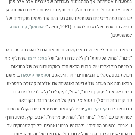
במסעדות אסייתיות. אך מהתבוננות בעבודות של יוצרים אלה אלה ניתן
לאגור אסופה של סרטים שחלקם מרתקים, שאיכותם אמנם משתנה אך
יש בהם כמה מרכיבים משותפים שנטבעו בהם עוד מימים מוקדמים של
פריצה תודעתית של מזרח למערב. (1951, ונציה "
ראשומון"
,
קורסאווה
למתעניינים).
הסינים, בדור שלישי של במאי קולנוע תרמו את הגודל והעוצמה, זכרו את
"גיבור", "מחול הפגיונות" ו"קללת פרח הזהב" של
גאנג יי מו
שהחליף את
הצניעות הויזואלית של סרטיו הראשונים באקסטרווגנצה של התגאות
ויכולת בספקטקלים המאוחרים יותר. היפאנים ו
טקאשי קיטאנו
בראשם
הביאו הנה את הערוב של עדינות ואנושיות עם אלימות קיצונית מתפרצת.
מי שראה את "זיקוקין די נור", "אחי", "קיקוז'ירו" (לא לבלבל עם עידו
קוז'יקרו מהכדורסל) ו"זטואיצ'י" מבין על מה אני מדבר. ובקוריאה
הדרומית צמח
קים קי דוק
, יורש לקיטאנו שנשא את שם הקולנוע משם
למרחקים עם "האי", "בחור רע", "נערה שומרונית", "אביב, קיץ, סתיו, חורף
ו…אביב", "משמר החופים", "להרגיש בבית" ואחרים. כל כך למרחקים עד
שהקוריאנים עצמם הרגישו לא טוב מול הסרטים שלו והרחיקו אותו