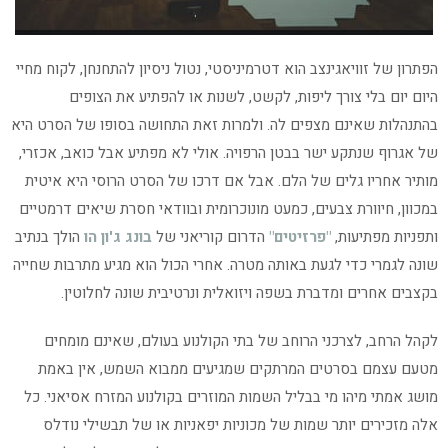
הפתרון של זוויאגינצב הוא דטרמיניסטי, נטול ניסיון להתחנחן, לקוח מחיי
היום יום בלי צורך ליפות, לקשט, לשנות או להפתיע את הצופים
בהתנהלות שאינם מצפים לה. ולמרות זאת התחושה בסופו של הסרט היא
של אגרוף שנתקע ישר בבטן הרפויה. אולי לא מפתיע אבל כואב, אכזרי,
מותיר אחריו גלים של הלם. אבל אם דרכו של הסרט הרוסי היא איטית
במכוון, חיוורת צבעים, כמעט מונוכרומית ובוודאי חסרת שיאים דרמטיים
ותפניות מפתיעות,
"פרזיטים"
הדרום קוריאני של
בונג ג'ון הו
הולך בנתיב
שונה לגמרי כדי לגעת באותה מטרה. אחרי הכול הוא מגיע מתרבות שחייה
בקצבים אחרים ומדברת בשפה ויזואלית ונרטיבית שונה לחלוטין.
לקהל הרחב, לצרכני הרוחב של בתי הקולנוע בעולם, שאינם מומחים
מטעם עצמם בסרטים המרתקים שמגיעים ממבוא השמש, אין באמת
מושג אמתי מיהו מי בבליל השמות המוזרים בקולנוע המזרח אסיאני. כל
אלה מזכירים יותר שמות של מכוניות יפאניות או של תבשילי נודלס