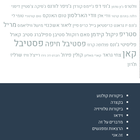
ג'וני דפ
ג'ניפר לורנס
וולטרס
ג'יימס קורדן
ג'סיקה צ'סטיין
דיסני
ג'ון גודמן
וודי הארלסון
טום האנקס
וודי אלן
טומי לי
הלנה בונהם קרטר
טום קורטניי
מריל
ליאור אשכנזי
ג'ונס
יו גראנט
כריסטיאן בייל
כריס פיין
מישל וויליאמס
סטריפ
ניקול קידמן
סאם רוקוול
סטיבן ספילברג
סטיב קארל
פסטיבל
פסטיבל חיפה
פליסיטי ג'ונס
פנלופה קרוז
קאן
צחי גראד
קולין פירת'
שרליז
רייצ'ל וויז
קארי מאליגן
רוברט דה נירו
ת'רון
ביקורות קולנוע
בקצרה
ביקורות טלוויזיה
וידאו
מדברים על זה
הרצאות ומפגשים
זה אני