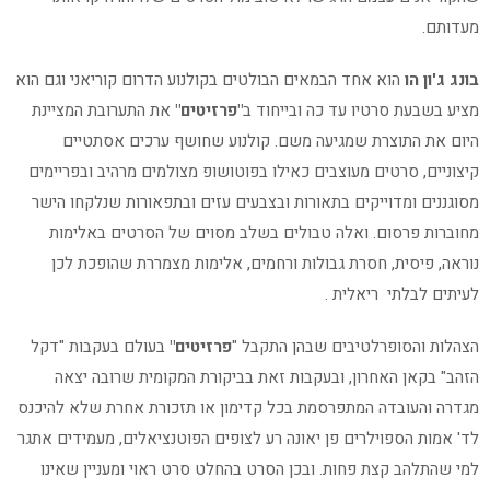
מעדותם.
בונג ג'ון הו
הוא אחד הבמאים הבולטים בקולנוע הדרום קוריאני וגם הוא
מציע בשבעת סרטיו עד כה ובייחוד ב
"פרזיטים"
את התערובת המציינת
היום את התוצרת שמגיעה משם. קולנוע שחושף ערכים אסתטיים
קיצוניים, סרטים מעוצבים כאילו בפוטושופ מצולמים מרהיב ובפריימים
מסוגננים ומדוייקים בתאורות ובצבעים עזים ובתפאורות שנלקחו הישר
מחוברות פרסום. ואלה טבולים בשלב מסוים של הסרטים באלימות
נוראה, פיסית, חסרת גבולות ורחמים, אלימות מצמררת שהופכת לכן
לעיתים לבלתי ריאלית .
הצהלות והסופרלטיבים שבהן התקבל "
פרזיטים"
בעולם בעקבות "דקל
הזהב" בקאן האחרון, ובעקבות זאת בביקורת המקומית שרובה יצאה
מגדרה והעובדה המתפרסמת בכל קדימון או תזכורת אחרת שלא להיכנס
לד' אמות הספוילרים פן יאונה רע לצופים הפוטנציאלים, מעמידים אתגר
למי שהתלהב קצת פחות. ובכן הסרט בהחלט סרט ראוי ומעניין שאינו