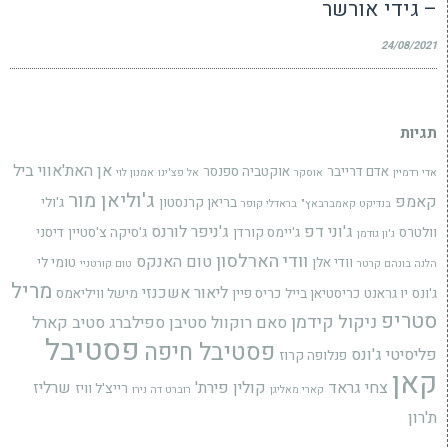
– גידי אורשר
24/08/2021
תגיות
אן האת'אווי
ביל
אדם דרייבר
אוקטביה ספנסר
אדי רדמיין
אוסקר
אל פצ'ינו
אמנון לוי
ג'וליאן מור
קאמפ
בריאן קרנסטון
ג'ולי
בנדיקט קאמברבאץ"
בראדלי קופר
ג'וני דפ
ג'ניפר לורנס
וולטרס
ג'יימס קורדן
ג'סיקה צ'סטיין
דיסני
ג'ון גודמן
וודי הארלסון
טום האנקס
וודי אלן
טומי לי
הלנה בונהם קרטר
טום קורטניי
מריל
ליאור אשכנזי
ג'ונס
יו גראנט
כריסטיאן בייל
כריס פיין
מישל וויליאמס
סטריפ
ניקול קידמן
סאם רוקוול
סטיבן ספילברג
סטיב קארל
פסטיבל
פסטיבל חיפה
פליסיטי ג'ונס
פנלופה קרוז
קאן
צחי גראד
קולין פירת'
שרליז
רייצ'ל וויז
קארי מאליגן
רוברט דה נירו
ת'רון