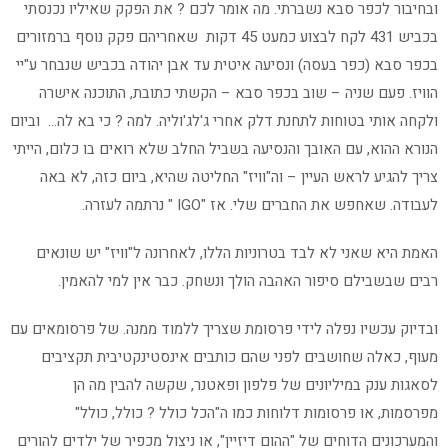
ובחיבור לכפר סבא נשברתי. מה אומר לכם ? את הפקק שאיליו נכנסתי
בכביש 431 לקח לבצוע כמעט 45 דקות שאחריהם פקק נוסף ברמזורים
בכפר סבא (כפר בעסה) ונסיעה איטית עד אבן יהודה בכביש שנבחר ע"יי
הוויז. פעם שניה – שוב בכפר סבא – הקשתי כתובת, התוכנה אישרה
ולקחה אותי בטוחות לתחנת דלק אחרי ג'לג'וליה. למה ? כי בא לה… וביום
הנורא ההוא, עם האובך והנסיעה בשביל החלב שלא רואים בו כלום, הייתי
צריך להגיע לראש העיין – וה"וויז" החליטה שהיא, ביום כזה, לא באה
לעבודה. שאחפש את החברים שלי. אז "IGO " נרתמה לעזרה.
האמת היא שאני לא לבד בטרוניות הללו, לאחרונה ל"וויז" יש שונאים
רבים שבשבילם סיפור האהבה הולך ונשחק. כבר אין למי להאמין.
ובדיוק עכשיו נפלה לידי פרסומת שצריך ללמוד ממנה. של פרסומאים עם
מעוף, כאלה שחושבים לפני שהם כותבים אינסטינקטיבית תקציבים
לסאגות ענק במיליונים של פלפון ופאטנר, שקשה להבין מה הן
מפרסמות, או פרסומות דלוחות כמו ה"הכל כולל ? כולל, כולל"
והמערכונים הדוחים של "ההום דיזיין", או ניצול מכפיר של ילדים להורים