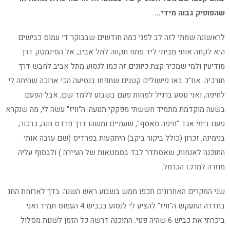
שהפופיק גבוה מידי…
לראשונה שמתי לזה לב לפני כמה חודשים שבבוקר די עמוס כבישים
היא לקחה אותי מביתי ליד פתח תקווה לתל אביב, אל הסינמטק דרך
מודיעין ולמי שמכיר קצת כיוונים זה כמו לנסוע מתל אביב לחבש דרך
תורכיה. אח"כ באו פישולים קטנים שתפחו בנסיעה הכי ארוכה שהיתה לי
לחיפה, ואני נוסע ברגיל לפחות פעם בשבוע ללמד שם, אבל הפעם
בשעה מוקדמת מתמיד חששתי מפקקי תנועה. ה"וויז" עשה לי, מה שנקרא
פעם בימי אגד "חיפה מאסף", שעתיים ומשהו דרך פרדס חנה, כרכור,
בנימינה, זכרון (כולל ביקור ביקב) היתקעות בפרדיס (שם עזבה אותי
התוכנה לאנחות, שאסתדר לבד בסמטאות של העיירה ) ולבסוף עליה
מוזרה למרכז הכרמל.
שני המקרים האחרונים תכפו ממש בשבוע ראש השנה. בדך לארוחת החג
בחדרה התעקש ה"וויז" להציע לי לנסוע בכביש 4 העמוס תמיד ואני
ביכרתי את כביש 6 שהיה פנוי. התוכנה דרשה כל הזמן לשנות מסלול