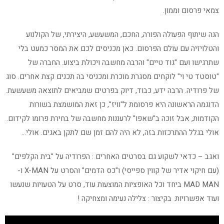
צמאי פרסום וממון.
הנה שיתוף הפעולה הפורה, החכם, המשעשע, היצירתי, של הקולנוע
והטלויזיה עם עולם הפרסום. כאן מכניסים לכם את המסר כמעט בלי
שתרגישו ועם "גוד טיים" והרבה מחשבה ויכולת ביצוע. החברה של
"טוסטד טי וי" לוקחים מסגרת מוכרת ומכניסי בה תכנים קצת אחרים. סוג
של פרודיה. הרבה ידע, כבוד, דיוק בפרטים שמביאים לתוצאה משעשעת.
הדוגמה הראשונה היא פרסומת ל"וויז", כן זאת המושמצת בשורות
הקודמות, אבל זוכה ב"שאפו" לרעננות מחשבה של בחירת פרומו לקידום.
אולי בגלל ההתרכזות בזה, לא היה להם זמן שם לתקן באגים. אולי…
ואגב – כדאי לשקוע גם בסרטים האחרים : הפרודיה על "בית הקלפים"
(עם חיקוי אדיר של קווין ספייסי) ו"כס הדמים" והסרט על X-MAN ו-
MAD MAN ביחד וכל האופציות המוצעות עוד, סרט על הטעויות שנעשו
ועוד אפשרויות. בקיצור : צלילה נעימה ומצחיקה !