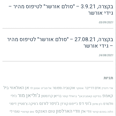
בקצרה, 3.9.21 – "סולם אורשר" לטיפוס מהיר –
גידי אורשר
03/09/2021
בקצרה, 27.08.21 – "סולם אורשר" לטיפוס מהיר
– גידי אורשר
24/08/2021
תגיות
אן האת'אווי
ביל
אדם דרייבר
אוקטביה ספנסר
אדי רדמיין
אוסקר
אל פצ'ינו
אמנון לוי
ג'וליאן מור
קאמפ
בריאן קרנסטון
ג'ולי
בנדיקט קאמברבאץ"
בראדלי קופר
ג'וני דפ
ג'ניפר לורנס
וולטרס
ג'יימס קורדן
ג'סיקה צ'סטיין
דיסני
ג'ון גודמן
וודי הארלסון
טום האנקס
וודי אלן
טומי לי
הלנה בונהם קרטר
טום קורטניי