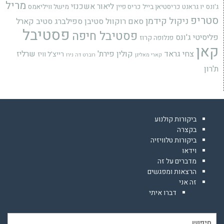
מריל
ליאור אשכנזי
ג'ונס
יו גראנט
כריסטיאן בייל
כריס פיין
מישל וויליאמס
סטריפ
ניקול קידמן
סאם רוקוול
סטיבן ספילברג
סטיב קארל
פסטיבל
פסטיבל חיפה
פליסיטי ג'ונס
פנלופה קרוז
קאן
צחי גראד
קולין פירת'
שרליז
רייצ'ל וויז
קארי מאליגן
רוברט דה נירו
ת'רון
ביקורות קולנוע
בקצרה
ביקורות טלוויזיה
וידאו
מדברים על זה
הרצאות ומפגשים
זה אני
דברו איתי
חיפוש