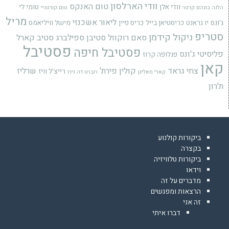
וודי הארלסון
טום האנקס
וודי אלן
טומי לי
הלנה בונהם קרטר
טום קורטניי
מריל
ליאור אשכנזי
ג'ונס
יו גראנט
כריסטיאן בייל
כריס פיין
מישל וויליאמס
סטריפ
ניקול קידמן
סאם רוקוול
סטיבן ספילברג
סטיב קארל
פסטיבל
פסטיבל חיפה
פליסיטי ג'ונס
פנלופה קרוז
קאן
צחי גראד
קולין פירת'
שרליז
רייצ'ל וויז
קארי מאליגן
רוברט דה נירו
ת'רון
ביקורות קולנוע
בקצרה
ביקורות טלוויזיה
וידאו
מדברים על זה
הרצאות ומפגשים
זה אני
דברו איתי