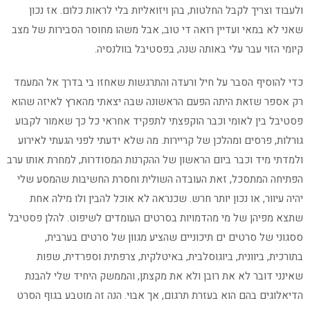
ולעבוד וצריך לקבל החלטות, בהן ויזואליות בלי לראות כלום. אז נכון
שאני לא במאי ועדיין רואה די טוב, אבל משהו מחוסר הסבירות של מצב
קיומי הזוי עבר עלי באותה שנה, בפסטיבל בוולנסיה.
כדי להוסיף הסבר על חיל ורעדה והתרגשות שאחזו בי בדרך אל המעמד
רק אספר שזאת היתה הפעם הראשונה שבה יצאתי מהארץ לאיזה שהוא
פסטיבל בין לאומי וכבר הוקפצתי לתפקיד אחראי כל כך שאמור לקבוע
גורלות, פרסים ומהלכן של קריירות. מה שלא ידעתי לפני הגעתי לאירוע
ולמדתי מיד וכבר ביום הראשון של ההקרנות המסודרות, למחרת אותו ערב
הפתיחה המתסכל, זאת העובדה השולית וחסרת החשיבות שהמסע שלי
יהיה עיוור, או נכון יותר חרש. שכנראה לא אוכל להבין ולו מילה אחת
שתצא מפיהן של מי מהדמויות בסרטים העומדים לשיפוט. להלן פסטיבל
ססגוני של סרטים ים תיכוניים שהציע מגוון של סרטים בערבית,
בתורכית, ביוונית, ביוגוסלבית, באיטלקית, צרפתית וספרדית, שפות
שאינני דובר לא את רובן ולא את מקצתן, והממשק היחיד שלי להבנת
הדיאלוגים בהם הוא בעזרת תרגום, אך אבוי. הנה זה מוטבע בגוף הסרט