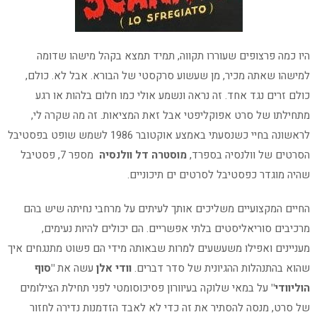
היו כמה פרצופים שעוררו תקווה, תמיד תמצא בקהל מישהו שדומה
למישהו שאתה מכיר, מן שעשוע סרקסטי של הבורא. אבל לא. כולם,
כולם זרים נגד אחד. זה נראה ונשמע אולי כמו חלום בלהות או רגע
מתחילתו של סרט אפוקליפטי אבל זאת המציאות. זה מה שקרה לי,
לראשונה בחיי כשנסעתי באמצע אוקטובר 1986 לשמש שופט בפסטיבל
הסרטים של וולנסיה בספרד,
מוסטרה דל וולנסיה
מספר 7, פסטיבל
שהיה מוגדר כפסטיבל לסרטים ים תיכוניים.
החיים המקצועיים משליכים אותך לעיתים על מרחבי נחיתה שיש בהם
מרכיבים סוריאליסטים בלתי אפשריים. הם יכולים להיות נעימים,
מעניינים ואפילו משעשעים למרות שבאותה מידי הם פשוט מתנגחים איך
שהוא בהתנהלות ההגיונית של סדר דברים.
וודי אלן
עשה את
"סוף
הוליוודי"
על במאי שלוקה בעיוורון פסיכוסומטי לפני תחילת הצילומים
של סרט, מנסה להסתיר את זה כדי לא לאבד הזדמנות נדירה לחזור