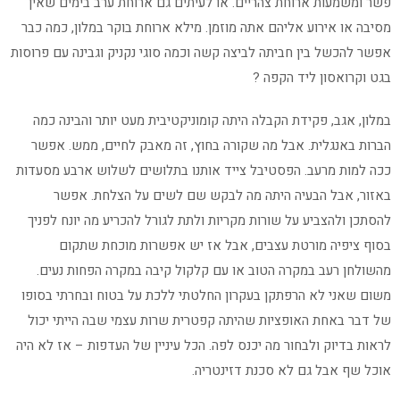
פשר ומשמעות ארוחת צהריים. או לעיתים גם ארוחת ערב בימים שאין
מסיבה או אירוע אליהם אתה מוזמן. מילא ארוחת בוקר במלון, כמה כבר
אפשר להכשל בין חביתה לביצה קשה וכמה סוגי נקניק וגבינה עם פרוסות
בגט וקרואסון ליד הקפה ?
במלון, אגב, פקידת הקבלה היתה קומוניקטיבית מעט יותר והבינה כמה
הברות באנגלית. אבל מה שקורה בחוץ, זה מאבק לחיים, ממש. אפשר
ככה למות מרעב. הפסטיבל צייד אותנו בתלושים לשלוש ארבע מסעדות
באזור, אבל הבעיה היתה מה לבקש שם לשים על הצלחת. אפשר
להסתכן ולהצביע על שורות מקריות ולתת לגורל להכריע מה יונח לפניך
בסוף ציפיה מורטת עצבים, אבל אז יש אפשרות מוכחת שתקום
מהשולחן רעב במקרה הטוב או עם קלקול קיבה במקרה הפחות נעים.
משום שאני לא הרפתקן בעקרון החלטתי ללכת על בטוח ובחרתי בסופו
של דבר באחת האופציות שהיתה קפטרית שרות עצמי שבה הייתי יכול
לראות בדיוק ולבחור מה יכנס לפה. הכל עיניין של העדפות – אז לא היה
אוכל שף אבל גם לא סכנת דזינטריה.