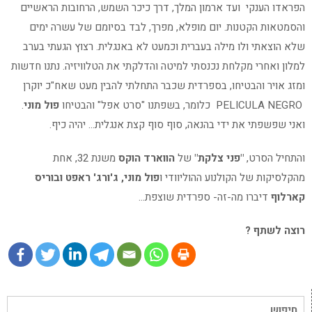
הפראדו הענקי ועד ארמון המלך, דרך כיכר השמש, הרחובות הראשיים
והסמטאות הקטנות. יום מופלא, מפרך, לבד בסיומם של עשרה ימים
שלא הוצאתי ולו מילה בעברית וכמעט לא באנגלית. רצוץ הגעתי בערב
למלון ואחרי מקלחת נכנסתי למיטה והדלקתי את הטלוויזיה. נתנו חדשות
ומזג אויר והבטיחו, בספרדית שכבר התחלתי להבין מעט שאח"כ יוקרן
PELICULA NEGRO כלומר, בשפתנו "סרט אפל" והבטיחו
פול מוני
.
ואני שפשפתי את ידי בהנאה, סוף סוף קצת אנגלית… יהיה כיף.
והתחיל הסרט,
"פני צלקת"
של
הווארד הוקס
משנת 32, אחת
מהקלסיקות של הקולנוע ההוליוודי ו
פול מוני, ג'ורג' ראפט ובוריס
קארלוף
דיברו מה-זה- ספרדית שוצפת…
רוצה לשתף ?
חיפוש