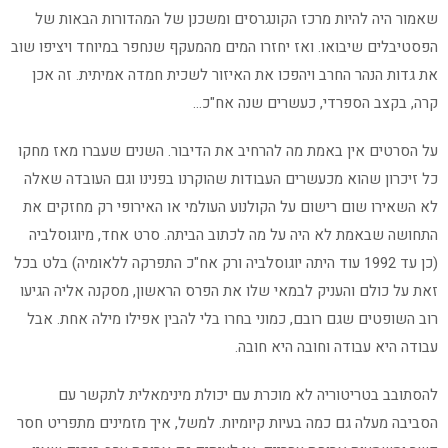
שאמור היה להיות מרכז הקונגרסים ומשכנן של המהדורות הבאות של
הפסטיבלים שיבואו. ואז יחזרו המים מהמעקף שנחפר במיוחד ויציפו שוב
את גדות הנהר החרב ויהפכו את האיזור לשכית חמדה אמיתית. זה אכן
קרה, בקצב הספרדי, כעשרים שנה אח"כ…
על הסרטים אין באמת מה להרחיב את הדיבור. השנים שעברו מאז מחקו
כל זיכרון שהוא מכעשרים העבודות שהוקרנו בפנינו וגם העובדה שאלה
לא השאירו שום רישום על הקולנוע העולמי או האירופי רק מחזקים את
התחושה שבאמת לא היה על מה לכתוב הביתה. סרט אחד, מיוגוסלביה
(כן עד 1992 עוד היתה יוגוסלביה ורק אח"כ התפרקה ללאומיה) בלט בכל
זאת על כולם והעניק לבמאי שלו את הפרס הראשון, מסקנה אליה הגיעו
רוב השופטים שגם רובם, כמוני בחרו בלי להבין אפילו מילה אחת. אבל
עבודה היא עבודה וחובה היא חובה.
להסתובב בטריטוריה לא מוכרת עם יכולת מינימאלית לתקשר עם
הסביבה מעלה גם כמה בעיות קיומיות. למשל, איך מזמינים מתפריט חסר