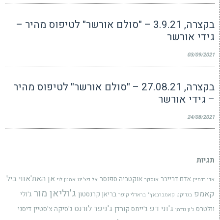
בקצרה, 3.9.21 – "סולם אורשר" לטיפוס מהיר –
גידי אורשר
03/09/2021
בקצרה, 27.08.21 – "סולם אורשר" לטיפוס מהיר
– גידי אורשר
24/08/2021
תגיות
אן האת'אווי
ביל
אדם דרייבר
אוקטביה ספנסר
אדי רדמיין
אוסקר
אל פצ'ינו
אמנון לוי
ג'וליאן מור
קאמפ
בריאן קרנסטון
ג'ולי
בנדיקט קאמברבאץ"
בראדלי קופר
ג'וני דפ
ג'ניפר לורנס
וולטרס
ג'יימס קורדן
ג'סיקה צ'סטיין
דיסני
ג'ון גודמן