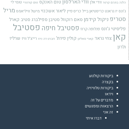
וודי הארלסון
טום האנקס
וודי אלן
טומי לי
הלנה בונהם קרטר
טום קורטניי
מריל
ליאור אשכנזי
ג'ונס
יו גראנט
כריסטיאן בייל
כריס פיין
מישל וויליאמס
סטריפ
ניקול קידמן
סאם רוקוול
סטיבן ספילברג
סטיב קארל
פסטיבל
פסטיבל חיפה
פליסיטי ג'ונס
פנלופה קרוז
קאן
צחי גראד
קולין פירת'
שרליז
רייצ'ל וויז
קארי מאליגן
רוברט דה נירו
ת'רון
ביקורות קולנוע
בקצרה
ביקורות טלוויזיה
וידאו
מדברים על זה
הרצאות ומפגשים
זה אני
דברו איתי