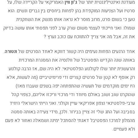
מעודנת ואינטיליגנטית יותר של
ג'ון ווין
האמריקאי על הקריירה שלו, על
סרטיו ועל הצניעות המוקפדת בהן לפחות ביחסים בין גברים ונשים. הוא
טען כי בשום סרט, מרוב מוסר לא נראה אותו מנשק את השחקנית
שמולו. ואני חייכתי לעצמי משום שרק ערב לפני תפסתי אותו עושה בדיוק
את זה, אבל מה אני צריך להתווכח עם כוכב נערץ ?
אחד הרגעים הפחות נעימים היה קשור דווקא לאחד הסרטים של
ונטורה
.
באותה שנה הקדיש הפסטיבל של וולנסיה את המסגרת המרכזית
והרעשנית יותר שלו לקולנוע הפלסטינאי. לא היה שם, אז הרבה קולנוע
רק אוסף לא קטן של סרטים קצרים ודי פרימיטיביים (מה לעשות, אלא
היו ימים מוקדמים של תעשיה שהתפתחה יפה בשנים שעברו מאז)
שהוקרנו שוב ושוב באולם מיוחד ודי מרכזי וריכזו אליהם, כצפוי קהל
ערבי-פלסטינאי וצפון אפריקאי עויין וקולני. ואני הייתי הישראלי היחיד
בסביבה ועל התג שלי זה צויין בבירור. ולכן, מידי צעידה באותה סמטה
מהמלון למרכז הפסטיבל דאגתי להסתכל ימינה ושמאלה ואחור לא פעם
ולא פעמיים.