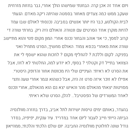
ויום אחד זה אכן קרה. הבחנתי שמישהו הולך אחרי, גבר בחזות מזרחית
שעקב ממש כמה צעדים מאחור בסמטה שהיתה ריקה מאדם. הגעתי
לבית הקולנוע, כבר היו יותר אנשים בסביבה. נכנסתי לאולם שבו עמד
להיות מוקרן אחד הסרטים עם ונטורה. והאולם היה ריק. בחרתי שורה די
קרוב למסך, כי אני אוהב והבחור נכנס אחרי. המון מקום פנוי והוא מתיישב
שורה אחת מאחרי בכסא צמוד. האולם מחשיך, הסרט מתחיל ואני
בפניקה. לקום וללכת ? להחליף מקום ? לחכות שהוא ישסף לי את
הצוואר בתייל דק וקטלני ? בסוף, לא יודע למה, החלטתי לא לזוז, אבל
את הסרט לא ראיתי. העיניים שלי היו מכוונות אחור והדופק היסטרי.
אפילו לא זוכר איזה סרט זה היה, אבל כשהוא נגמר אחרי שעה וחצי
מסויטות יצאתי מהאולם מהר והאיש יצא גם הוא מהאולם, אחרי ונכנס
לאחד המשרדים של הפסטיבל… להלן, הסרט שלא ראיתי.
בהעדר, באותם ימים טיסות ישירות לתל אביב, בדרך בחזרה מוולנסיה
הביתה הייתי חייב לעבור ליום אחד במדריד. עיר ענקית, יפיפיה, בסדר
גודל שונה לחלוטין מוולנסיה החביבה. יום שלם הלכתי והלכתי, ממוזיאון