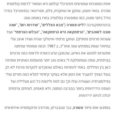
אחת המסגרות שמציעים פסטיבלי קולנוע היא הומאז' לדמות קולנועית
מוכרת. במאי חשוב, שחקן או שחקנית, צלם, תסריטאי, ובפסטיבל בסדר
גודל בינוני ומטה, כמו המוסטרה בוולנסיה בחרו באותה שנה
ברטרוספקטיבה ל
לינו ונטורה
(
"צבא הצללים", "שדרות רום", "שנה
טובה לאוהבים", "הרפתקאה היא הרפתקאה", "הבלש הצרפתי"
ועוד
עשרות סרטים נוספים). שחקן צרפתי-איטלקי שהיה ועודו אהוב עלי
במיוחד שמת במפתיע שנה אחר"כ, ב 1987. וכמה שמחתי שניתנה
אפשרות לפגוש את האיש, שכמובן הגיע כאורח ולראות כמה סרטים
בצרפתית, שפה שמתחלקת לי באוזן טוב יותר מהשפות האחרות שפוזרו
כאן בין החללים. באתי להתרווח באולם שהוקדש להקרנת סרטיו לא רק
בשל הצורך להעביר את הזמן אלא בעיקר קיוויתי למלא כמה חורים שלי
בפילמוגרפיה העשירה שלו וכך גם לנוח וליהנות כל רגע מצליליה של
השפה הידידותית ביותר בסביבה הנתונה. ולא תאמינו, לעיתים צרפתית
יכולה להיות ידידותית.
במפגש אתו סיפר
ונטורה
, גבר שבגברים, מהדורה פרנקופונית-אירופאית