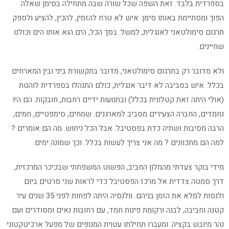
בספרדית בלבד. זאת השפה שכל שורה שבה מתחילה בסימן שאלה
הפוך ומסתיימת באותו סימן. איש לא טרח להזמין, להכין, להציע ולספק
תרגום סימולטאני לאנגלית, למשל. בסך הכל, הים הוא אותו הים וכולנו
שחיינים.
ולא מדובר רק בתרגום סימולטאני, מדובר בתקשורת ביני ובין המארחים
בכלל. איש בסביבה לא דיבר אנגלית, כולם התנהלו בספרדית לוהטת
(אולי היתה זאת קטלונית בכלל) ובתנועות ידיים רחבות, חובקות. הם היו
נחמדים, החברה הצעירים מסביב למארגנים. שמחים, סימפטיים, חמים,
הרבה מסיבות ושתיה כדת בפסטיבל. אבל הכל ניחוש. מה הם אומרים ?
למה הם מתכוונים ? מה אני צריך לעשות בכלל. וכך שמונה ימים.
מידי בוקר צעדתי מהמלון החביב, הפשוט המשפחתי שבכיכר המרכזית,
דרך סמטה צדדית אל מרכז הפסטיבל כדי לראות שני סרטים ביום
ולנסות למלא את הזמן בניהם. וולנסיה היתה לפחות לפני 35 שנים עיר
קטנה וחביבה, לבנה ורקומת פינות חמד, עם רחובות נאים ומסודרים ועם
נהר מיובש בקציה. ומעברו תחילתו עטוית המנופים של מפעל ארכיטקטוני