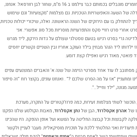
בשנה השניה כבר שופרו התנאים ואת הסרטים, עדיין עם חומרים מוגבלים בכמותם כבר צילמנו ב 16 מ"מ, שחור לבן רוורסאל. אנחנו,
דלה של השעה והאפשרויות הטכניות. גם מצלמות "מקצועיות" וגם שימוש
 להתחלק בו עם הירוקים של השנה הראשונה. ואלה, שיכורי יכולות טכניות,
ט אחרי סרט רוויי סקס והתפרעויות מוסריות מכל סוג אפשרי. אני
לדיטה גרי בסרט רגיש בטעם נוסטלגי שצולם על גדות הירקון, ליד מגרש
 ילדותו ליד הנהר מבחין בילד העוקב אחריו ובין השניים נקשרים יחסים
ד פואטי, מאוד רגיש ואפילו קצת דומע.
בק מסתובב לו עוד אחד מסרטי הזימה של שנה א' והאברים המוצנעים עפים
ומתעניין "אז על מה הסרט שלכם ?" . ואנחנו עונים, בקוצר רוח "זה סיפור
עה מגונה, "ילד וחייל…".
, הוכשר לשתי מצלמות זעירות, כמה פרוז'קטורים על התקרה, מערכת
ו של
אהרון אקסלרוד
, הבן של
נתן אקסלרוד
, מאבות הקולנוע שלנו הפקנו
חלקה לקבוצות וכל קבוצה החליטה על הנושא ועל אופן ההפקה. היו שהכינו
 תיעודית ואני החלטתי ללכת על תוכנית מוסיקאלית. מעבר לעניין ולקשר
 משום שחיפשתי קשר לאחת מבנות ה"
אחים והאחיות
" להקת פולק ישראלית