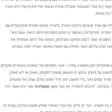
שר כזה נוצר כשהבנתי שקרלה עוזרת הבמאי הניו יורקית שלי היא חברה
הזדמנויות.
לה עם אחד מהבנים בלהקה ואח"כ בלעדיו, נבנתה תוכנית מוסיקאלית עם
סריט. הפרוצדורה בשיעור בו הופקו התוכניות היתה כזאת. שעה וחצי
ל התוכנית. עשר דקות הפסקה ומצלמים. הכוונה שלי היתה שנתחיל את
ואז יעלה עליהם האור, תחילה עם תאורה מאחור ואח"כ יוארו השניים
 מתחילים לנגן התאורה עולה ו- אבוי. הפנסים של התאורה האחורית תוקפים
חשוב על פתרון. והזמן רץ והשעון ממשיך לתקתק. תאורן או לא תאורן,
מודד זמנים ואני, בלי לחשוב יותר מידי תופס סולם, עולה אל הפנסים
 בהצלבה. "חייבים להתחיל, אין זמן" צועק
אקסלרוד
ואני, יהיה אשר יהיה
, קיו תאורה. והרי זה פלא. על הקיר האחורי מופיע תאורה צולבת בצורת לב