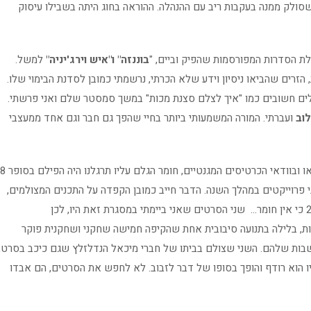
סולק ממנה בעקבות ריב עם ההנהלה. ההוראה בחוג היתה בשבילו עיסוק
ילת הסדרות המפורסמות שהפיק וביים, "
בוננזה" ו"איש וירג'יניה"
למשל.
הזרים שהביאו ניסיון וידע שלא הכרתי, נרשמתי כמובן לסדנת הבימוי שלו.
לים חשובים כמו "איך לצלם סצנת מכות" במשך סמסטר שלם ואני פרשתי.
וב
ועברתי. המורה המשמעותי ביותר בחיי שהפך גם חבר וגם אחד ממעצבי
בהעדר אמצעים טכניים מתאימים, וזה היה לפני עידן הוידאו ובוודאי הכרטיסים המגנטיים, חומר הגלם עליו תרגלנו היה הפילם בסופר 8
רוייקטים במהלך השנה. הדבר חייב כמובן הקפדה על התכנים המצולמים,
תכנון מוקדם ותסריט מפורט ודיוק בעת הצילום. אין טייק 2 כי אין חומר… שני הסרטים שאני ביימתי במסגרת זאת היו, לכן
ות, בלילה בתנועה סיבובית אחת שהקיפה חמישה שחקני ושחקנית פוקר
שבות שלהם. השני שצולם בביתו של חברי מיכאל הנדלזלץ שגם כיכב בסרט,
יו הוא רודף והופך בסופו של דבר לזבוב. לא לחפש את הסרטים, הם אבדו