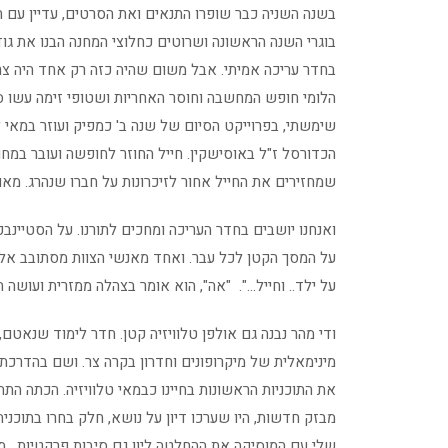
בוגרי השנה הראשונה ושרוטים כחלוצי המחנה הבנו את גו
בחדר עריכה אמיתי. אבל משום שהיה כזה רק אחד היה צריך
הלומי חופש המחשבה וחוסר האחריות ושטופי זימה עשו סר
שימשתי, בפרוייקט הסיום של שנה ב' כמפיק ועוזר במאי 
הכדורסל ז"ל באוסישקין. חייל החוזר לחופשה ועובר במחוז
שמחזירים את החייל אחור לזיכרונות על חברו שנהרג. מאו
ואנחנו יושבים בחדר העריכה ומחכים לתורנו. על הסטיינ
על המסך הקטן לכל עבר. ואחד מאנשי הצוות מסתובב אלינו 
על ילד.. וחייל…". "אה", הוא אומר בצהלה ממזרית ועושה תנו
ודי מהר נבנה גם אולפן טלוויזיה קטן. חדר לימוד שנאטם
מינימאלית של מיקרופונים וחדרון בקרה צר. ושם בהדרכת
את התוכניות הראשונות בחיינו כבמאי טלוויזיה. הכתה הת
מבזק חדשות, היו שערכו דיון על נושא, חלק בחרו בתוכנית
שלי עם המוסיקה את ההחלטה ליוו גם סיבות פרקטיות .