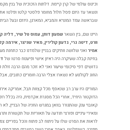
וכינוס עולמי של קרן קיימת. דלתות הזכוכית של בנין מ
ונשאר עד היום פסל חלול מחומר פלסטי קלטו ופלטו את 
שבראשה עמד המוציא והמביא, המארגן, היוזם ובעל הבית 
היינו שם, בין השאר
שמעון דותן, עמוס טל שיר, דליה קרפ
וורט, דיטה גרי, גדעון קולירין, מאיר שניצר, אירמה ק
אמיר
ואני שלושה וותיקים בבניין שלמדנו כבר כתחנת מע
בחינת קבלה שעיקרה היה ראיון אישי ופיענוח סרטו של
דו
גדושים דפי סיכומי שיעור ואני לא זוכר מהם הרבה זולת
החוג לקולנוע לא נשארו אצלי הרבה חומרים כתובים, אבל
המורים היו ערב רב שנאסף מכל קצוות תבל, אמריקה אירופ
הדוקטור היחיד, אחרי הכל מסגרת אקדמית, היה בכלל ר
קאובוי ענק שהתגורר בוואן במגרש החניה של הבניין, לא ה
ומאירי עיניים ופורצי תודעה על תאוריות של תקשורת ותרב
לראות את הסרט שלו על ניתוח לב פתוח והכל בפריים צמו
תפירה. כשנפלטנו, האחד אחרי השני במצבים מתקדמים ש