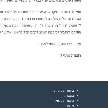
משני הפנסים והאמנים שלי בצלליות. מתחילים לשיר, האור 
חוץ. מדרגות מקסיקו. שנה אח"כ. אני מתרווח על המדרגו
הסטודנטיאלית שלהם, לפחות כמו המדרגות של אודסה ב"פ
?" שואל. "מה ? מה מלמד ?" . "כן, בשיעור הפקת טלוויזי
מוקדם והסביר לנו כמה חשוב לתכנן הכל מראש. אורשר עש
ואני, בלי כוונה, שמחתי לעזור…
רוצה לשתף ?
ביקורות קולנוע
בקצרה
ביקורות טלוויזיה
וידאו