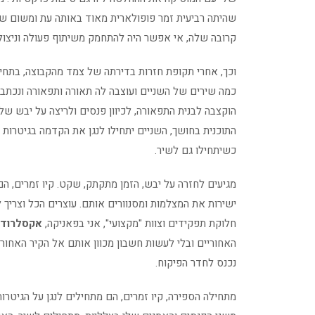
שהיתה רביעית זמר פופולארית מאוד באותה עת ומשום שק
קרובה שלה, אי אפשר היה להתחמק משיתוף פעולה וניצול 
וכך, אחרי תקופת חזרות בדירתה של צמד מהקבוצה, בתחי
כמה שירים של השניים ועוצבה לה תאורה ותפאורה ונכתב ת
הוקצבה לבנית התפאורה, לכיוון פנסים ולריצה על יבש ש
התוכנית בחושך, השניים יתחילו לנגן את הקדמה בגיטרות 
כשיתחילו גם לשיר.
מגיעים לחזרה על יבש, הזמן מתקתק, שקט. קיו זמרים, הם
ישירות את המצלמות ומסנוורים אותם. עוצרים הכל וצריך ל
חלוקת תפקידים וצוות "מקצועי", אני בפאניקה,
אקסלרוד
האחוריים ובלי לעשות חשבון מכוון אותם אל הקיר האחורי,
נכנס לחדר הפיקוח.
מתחילה הספירה, קיו זמרים, הם מתחילים לנגן על הגיטרות