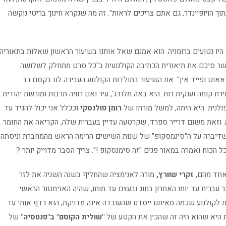
וך הויופיינדר, גם אתם צריכים לראות". זה מה שנקרא חינוך בריטי נוקשה
היו נטועים ברומניה. הוא אמנם שאל אותנו בשיעור הראשון שאלות בתאוריה
אשר סיכם את תיאורית הכתיבה הקולנועית ב"כל סרט מתחלק לשלושה
אוט ופייד אין". את השיעור בתולדות הקולנוע העבירה לנו בקסם רב
ירת קומה וענקית רוח. היא באה מלודג', עיר ואם רוויה תרבות ומורשת יהודית
ולנית. היא היתה, למשל מורתו של
רומן פולנסקי
וככלל אני יכול להגיד עד
. וזאת משום דרייר ספרד, שקרטעה עדיין בעברית שלה, הקריאה את החומר
כשדיברה על ה"סינמסקופ" של שנות השישים הרימה הראש מהמחברת וניסתה
הכוח ואמרה במאור פנים "זה סימנסקופ !". צריך הסבר מדוייק יותר ?
 אחד מהם,
זקרי שוורץ,
מורה לאנימציה שהחליף בשנה השניה את לזר
ר עברית עד יומו האחרון בחוג ובעצם עד מותו, שהיה האנימטור הראשי
ת לקולנוע שכמה מאיתנו ייסדנו שהעובדה אינה מדויקת, הוא רדף אותי עד
ת היא שהוא היה זה שהכין את הקטע של
"שולית הקוסם" ב"פנטסיה"
של