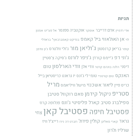
תגיות
אדם דרייבר
אוקטביה ספנסר
אדי רדמיין
אוסקר
אל פצ'ינו
אמנון
אן האת'אווי
ביל קאמפ
לוי
בנדיקט קאמברבאץ"
בראדלי
ג'וליאן מור
בריאן קרנסטון
ג'ולי וולטרס
קופר
ג'ון גודמן
ג'וני דפ
ג'ניפר לורנס
ג'יימס קורדן
ג'סיקה צ'סטיין
וודי הארלסון
טום
דיסני
וודי אלן
הלנה בונהם קרטר
האנקס
טומי לי ג'ונס
יו גראנט
כריסטיאן בייל
טום קורטניי
מריל
ליאור אשכנזי
כריס פיין
מישל וויליאמס
סטריפ
ניקול קידמן
סאם רוקוול
סטיבן
ספילברג
סטיב קארל
פליסיטי ג'ונס
פנלופה קרוז
פסטיבל קאן
פסטיבל חיפה
צחי
גראד
קולין פירת'
רייצ'ל וויז
קארי מאליגן
רוברט דה נירו
שרליז ת'רון