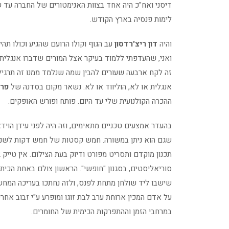
דיסני ואח"כ היה אחד בצוות האנימטורים של החברה עד ש
לימות פנסיה בארץ הקודש.
והיה
דון ריצ'רדסון
עב הגוף וקולו הרועם שהגיע וכולו תה
ואני, שהעדפתי ללמוד בעיקר אצל המורים שדברו אנגלית, 
זה לקח ארבעה שעורים להבין שמה שנלמד ממנו זה תרגי
אנגלית או לא, הוליווד או לא. נשאר מקום בסדנה של
פרל
ההכרה הקולנועית שלי עד היום. פותח ופורש האופקים.
שגם הוא ניתן במשורה. חמש קסטות של חמש דקות לשני פ
סוריאליסטים, בסגנון "חופשי". הראשון צולם באחת הכית
שישבו ליד שולחן מתחת לפנס, ולזה נחתכו בעריכה המח
על אדם המכין ארוחת ערב לבת זוגו ומופרע ע"י זבוב אחר
במרחבי הזמן וההתפרקות הכימית של החומרים.