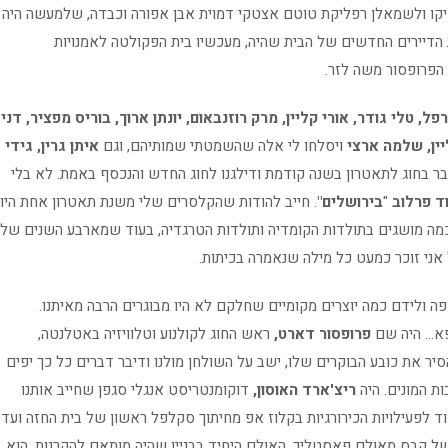
קסיקו ולשמאלן רפליקת טוטם אצטקי דמוית אבן אפורה וכבדה, שלמעשה היה
הדיירים החדשים של הבית שהיה, מעכשיו בית הפקולטה לאמנויות
הפרופסור משה לזר.
ל, טלי גודר, אורי קליין, מרק רוזנבאום, יונתן ארוך, בוריס מפציר, דני
ליין, שלמה ארצי
ויסלחו לי אלה שהשמטתי שמותיהם, וגם
איתן גרין, גידי
בר בחוג לתאטרון בשנה קודמת ודילגנו לחוג החדש והנכסף באמת. לא בלי
ד פרלוב
"
בירושלים"
. חייב להודות שהקלסרים שלי משנת תאטרון אחת היו
 כמה מושגים בתולדות הקומדיה ותולדות הטרגדיה, בעוד שמארבע השנים של
 אני זוכר כמעט כל מילה שנאמרה בכיתות.
ה ולידם כמה יוצרים מקומיים שחלקם לא היו מבוגרים הרבה מאיתנו.
ופא… היה שם
פרופסור דארט,
ראש החוג לקולנוע וטלוויזיה באטלנטה,
סיר את כובע הבוקרים שלו, ישב על השולחן מולנו ודיבר דברים כל כך יפים
ות המונים. היה
ריצ'ארד האוסון,
דוקומנטריסט אנגלי סגפן שחייב אותנו
ד לפעילויות הכירורגיות בקלוז אפ מחיתוך סקלפל ראשון של בית החזה ועד
ל קבס מאולם פאסטליך, האולם היחיד בבניין שהיה מותאם להקרנות, הוא