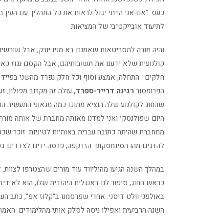
כעס. "אם אני הייתי יכול לראות את כל התהליך עם העין בת
לתיעוד אובייקטיבי של המציאות.
והיה מורה לתסריטאות שאמנם בא מניו יורק, אבל שורשיו 
קולנועית שלא ידענו את תשובותיהם, אבל הקסם נגוז כ
חלקים : התחלה, אמצע וסוף וכל חלק נפרד מהשני בפייד א
הפרופסור
רגינה דרייר-ספרד,
עולה זה מקרוב מפולין, זע
שהחוג לקולנוע שלה הוציא מתוכו כמה מגאוני התעשיה הפ
היום שפולנסקי ואני למדנו מאותה מחברת של אותה מורה
ממחברת שהיתה כתובה עברית באותיות לטיניות. זוכר ש
להדגים מהו הסינמסקופ. הזדקפה, פרסה ידים לצדדים בכל 
במהלך השנה הגיעו מהוליווד עוד מורים שהצטרפו לצוות.
כראש החוג, סיפור לנו באנגלית היהודית שלו, הוא לא דיב
באולפני וולט דיסני. אחרי שפרסמנו ב"קלוז אפ", כתב הע
השנה הרביעית ואפילו ניסה לסלק אותי מהלימודים. האמ