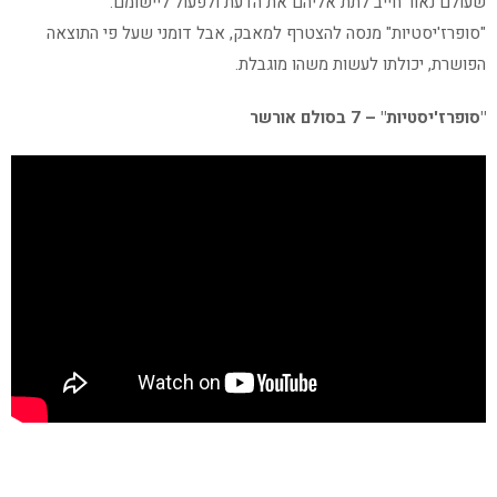
שעולם נאור חייב לתת אליהם את הדעת ולפעול ליישומם.
"סופרז'יסטיות" מנסה להצטרף למאבק, אבל דומני שעל פי התוצאה
הפושרת, יכולתו לעשות משהו מוגבלת.
"סופרז'יסטיות" – 7 בסולם אורשר