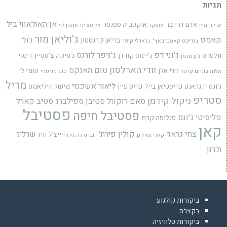
תגיות
אן האת'אווי
ביל
אדם דרייבר
אוקטביה ספנסר
אדי רדמיין
אוסקר
אל פצ'ינו
אמנון לוי
ג'וליאן מור
קאמפ
בריאן קרנסטון
ג'ולי
בנדיקט קאמברבאץ"
בראדלי קופר
ג'וני דפ
ג'ניפר לורנס
וולטרס
ג'יימס קורדן
ג'סיקה צ'סטיין
דיסני
ג'ון גודמן
וודי הארלסון
טום האנקס
וודי אלן
טומי לי
הלנה בונהם קרטר
טום קורטניי
מריל
ליאור אשכנזי
ג'ונס
יו גראנט
כריסטיאן בייל
כריס פיין
מישל וויליאמס
סטריפ
ניקול קידמן
סאם רוקוול
סטיבן ספילברג
סטיב קארל
פסטיבל
פסטיבל חיפה
פליסיטי ג'ונס
פנלופה קרוז
קאן
צחי גראד
קולין פירת'
שרליז
רייצ'ל וויז
קארי מאליגן
רוברט דה נירו
ת'רון
ביקורות קולנוע
בקצרה
ביקורות טלוויזיה