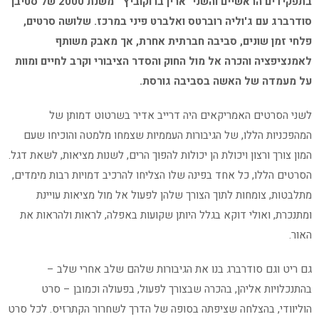
בתפקידים הראשיים והשני "ארין ברוקוביץ'" משנת 2000 של סטיבן
סודרברג עם ג'וליה רוברטס ואלברט פיני במרכז. שלושה סרטים,
פלחי זמן שונים, סביבה חברתית אחרת, אך מאבק משותף
לאמנציפציה והכרה אל מול החוק והסדר הציבורי וקרב לחיים ומוות
על מעמדה של האשה בסביבה גורסת.
לשני הסרטים האמריקאים היה דרייב אדיר בשרטוט דמותן של
המהפכניות הללו, של הגיבורות העממיות שצמחו מלמטה והוכיחו שעם
המון צורך ורצון ויכולת הן יכולות להפוך הרים, לשנות מציאות, לשאת דגל.
הסרטים הללו, כל אחד בפינה שלו הצליחו להרכיב דמויות רבות מימדים,
מתלבטות, צומחות לתוך הצורך שלהן לפעול אל מול מציאות עויינת
ומתנכרת, ואולי דוקא בגלל היותן שקועות באפלה, לראות ולהראות את
האור.
גם ריט וגם סודרברג בנו את הגיבורות שלהם שלב אחרי שלב –
בהתנכלויות אליהן, בהכרה שבצורך לפעול, בפעולה וכמובן – סרט
הוליוודי, בהצלחה שציפתה בסופה של הדרך לשחרור הקתרזיס. לכל סרט