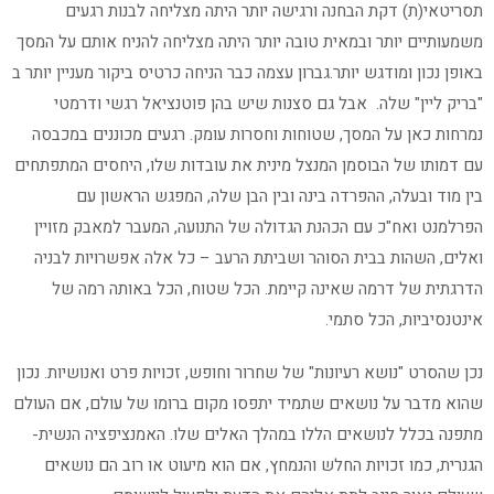
תסריטאי(ת) דקת הבחנה ורגישה יותר היתה מצליחה לבנות רגעים
משמעותיים יותר ובמאית טובה יותר היתה מצליחה להניח אותם על המסך
באופן נכון ומודגש יותר.גברון עצמה כבר הניחה כרטיס ביקור מעניין יותר ב
"בריק ליין" שלה. אבל גם סצנות שיש בהן פוטנציאל רגשי ודרמטי
נמרחות כאן על המסך, שטוחות וחסרות עומק. רגעים מכוננים במכבסה
עם דמותו של הבוסמן המנצל מינית את עובדות שלו, היחסים המתפתחים
בין מוד ובעלה, ההפרדה בינה ובין הבן שלה, המפגש הראשון עם
הפרלמנט ואח"כ עם הכהנת הגדולה של התנועה, המעבר למאבק מזויין
ואלים, השהות בבית הסוהר ושביתת הרעב – כל אלה אפשרויות לבניה
הדרגתית של דרמה שאינה קיימת. הכל שטוח, הכל באותה רמה של
אינטנסיביות, הכל סתמי.
נכן שהסרט "נושא רעיונות" של שחרור וחופש, זכויות פרט ואנושיות. נכון
שהוא מדבר על נושאים שתמיד יתפסו מקום ברומו של עולם, אם העולם
מתפנה בכלל לנושאים הללו במהלך האלים שלו. האמנציפציה הנשית-
הגנרית, כמו זכויות החלש והנמחץ, אם הוא מיעוט או רוב הם נושאים