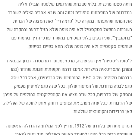
היתה סצנה מרכזית, בלתי נשכחת שהרגעים שלפניה הובילו אליה
במדרגות של התפתחות סיפורית נכונה ומה שבא אחריה הצליח לשחרר
את המתח שהתפתח. במקרה של "נורמה ריי" זאת הסצנה של הכרזת
השביתה במפעל הטקסטיל ולא היה צופה שלא הזיל דמעה ובמקרה של
"ברוקוביץ'", שני רגעים בלתי נשכחים במשרד עורכי הדין, בעימות עם
שותפים סקפטיים ולא היה צופה שלא מחא כפיים בסיפוק.
ל"סופרז'יסטיות" אין רגע שכזה, מרכזי, מכונן. רגע מטרה. גברון הבמאית
ומורגן התסריטאית מייצרות אמנם דרמה תקופתית והגונת שחזור (כמו
בדרמות טלויזיה של ה BBC, המומחיות של הבריטים), אבל ככל שזה
נוגע לבניה מדורגת של הסיפור שלהן, ככל שזה נוגע לאיפיון מעמיק
ומספק של הדמויות, ככל שזה מציע את הקונפליקטים החולפים על פניהן
של הגיבורות, ככל שזה מערב את הצופים ודוחק אותן לתוכה של העלילה,
כאן הרדידות והקונוונציה שולטות.
הסרט מתרחש בלונדון של 1912, עדיין לפני המלחמה הגדולה הראשונה
ששינתה רבות בכל הנוגע למעמד האשה באנגליה. מוד ווטס (קארי