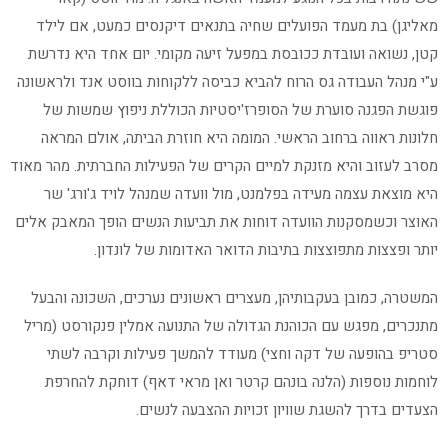
מאליגן) בת מעמד הפועלים שחיה בתנאים דיקנסים כמעט, אם לילד
קטן, נשואה ועובדת ככובסת במפעל זיעה מקומי. יום אחד היא נדרשת
ע"י מנהל העבודה גס הרוח להביא כביסה ללקוחות בווסט אנד ולראשונה
פוגשת הפגנה סוערת של הסופרז'יסטיות הכוללת ניפוץ שמשות של
חלונות ראווה ברחוב הראשי. המומה היא חוזרת הביתה, אולם המראה
מסרב לעזוב והיא מזנקת למיים הקרים של הפעילות החברתית. מהר מאוד
היא מוצאת עצמה מעידה בפלמנט, מול וועדה שמנהל לויד ג'ורג' שר
האוצר וכשמסקנות הוועדה דוחות את תביעות הנשים הופך המאבק אלים
יותר ופצצות מתפוצצות בתיבות הדואר האדומות של לונדון.
המשטרה, כמובן בעקבותיהן, מעצרים ראשונים נערכים, השכונה והבעל
מתנכרים, מפגש עם הכוהנת הגדולה של התנועה אמלין פנקורסט (מריל
סטריפ בהופעה של דקה וחצי) מעודד להמשך פעילות וקרבה לשתי
לוחמות נוספות (הלנה בונהם קרטר ואן מראי דאף) דוחקת להחרפת
הצעדים בדרך להשגת שוויון זכויות ההצבעה לנשים.