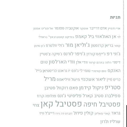
תגיות
אדם דרייבר
אוקטביה ספנסר
אדי רדמיין
אוסקר
אל פצ'ינו
אמנון
אן האת'אווי
ביל קאמפ
לוי
בנדיקט קאמברבאץ"
בראדלי
ג'וליאן מור
בריאן קרנסטון
ג'ולי וולטרס
קופר
ג'ון גודמן
ג'וני דפ
ג'ניפר לורנס
ג'יימס קורדן
ג'סיקה צ'סטיין
וודי הארלסון
טום
דיסני
וודי אלן
הלנה בונהם קרטר
האנקס
טומי לי ג'ונס
יו גראנט
כריסטיאן בייל
טום קורטניי
מריל
ליאור אשכנזי
כריס פיין
מישל וויליאמס
סטריפ
ניקול קידמן
סאם רוקוול
סטיבן
ספילברג
סטיב קארל
פליסיטי ג'ונס
פנלופה קרוז
פסטיבל קאן
פסטיבל חיפה
צחי
גראד
קולין פירת'
רייצ'ל וויז
קארי מאליגן
רוברט דה נירו
שרליז ת'רון