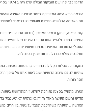
הזדמן כבר פה ושם והביקור הבולט שלו היה ב 1974 בסרטו המשעשע של סידני לומט עם אלברט פיני בתפקיד הראשי.
הגרסה ההיא היתה המדוייקת ביותר מבחינת האוירה שהת
את הארומה הבלשית-מחייכת שהשאירה כריסטי לממשיכיה
קנת בראנה, שחקן ובמאי תאטרון (כנראה עם השגים ושם 
הסיפור המוכר ולהציג אותו עטוף בהגיגים פילוסופיים ומוס
האנגלי הצנוע עם אמצעים טכנים משופרים והתערבויות 
מתלבטת שלא כהרגלה ברווח שבין הטוב לרע.
במקום ההתנהלות הקלילה, המחייכת, הבטוחה בעצמה, הנפ
שיניחו לו. גם עיצוב הדמויות שנכלאות איתו על סיפון ה
חסר הומור.
הסרט מתחיל בסצנה מגוחכת לחלוטין המתרחשת בשנות ה
קודש ומשם קפיצה מאוד הזויה גאוגרפית לאיסטנבול בדרך
הפרשה שתתפתח כשהרכבת תעצר על גשר, בין הרים מושלגים