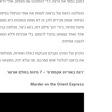
כמובן בסוף את הרצח, כדי להתחבט עם מצפונו, אולי לרא
ההחלטה הזאת של בראנה לשנות את אופי הטיפול בסיפור ה
הסיפור אנחנו מכירים ולכן זה לא מותח והחנניות היא ממנ
מישל פפיפר, ג'ודי דנץ' ווילם דפו, ג'וש ג'אד, פנלופה 
אחד ואחד נעשתה בניגוד לרצונם. בלי אנרגיות וללא הנא
להצגה אמיתית.
הזכרון של הסרט הקודם והבזקות כאלה ואחרות, מוצלחות י
את בראנה לטלטל אותו ממרבצו. מה שלא יהיה, התוצאה 
"רצח באורינט אקספרס" – 7 מינוס בסולם אורשר.
Murder on the Orient Express