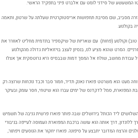
פזרה מסביב, שם מסיבת תחפושות אריסטוקרטית שעלתה על שרטון, ותאמה
 בקולנוע.
טוב) וקולנוע (פחות) עם שאריות של שיקספיר בתדמית מחליט לאוורר את
רניים. הסרט שהוא מציע לנו, בנסיון לעצב בויזואליות גדולה מהקולנוע
של עבודת מחשב, שולח אל המסך דמות שבבסיס היא גרוטסקית אך אצלו
וחה מעט הוא משרטט פוארו נאנק תדיר, חמור סבר וכבד נוכחות שרוצה רק
רכבת המפוארת, סמל לדקדנס של ימים עברו הוא שיטחי, חסר עומק ובעיקר
שלושים ליד הכותל בירושלים שבה פותר פוארו פרשית גניבה של תשמיש
 ללונדון, דרך אותה הוא עושה ברכבת המפוארת העמוסה לעייפה בגיבורי
 והרצח המדובר יתבצע על סיפונה. פוארו יחקור את הנוסעים ויפתור,