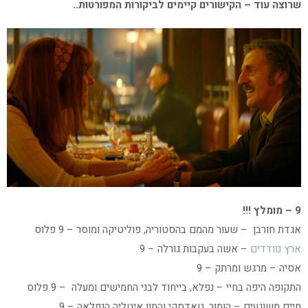
שרוצה עוד – הקישורים קיימים לביקורות המפורטות..
9 – מומלץ !!!
אגדת חורבן – שעור מהמם בהסטוריה, פוליטיקה ומוסר – 9 פלוס
ארץ נוודדים
– אשה בעקבות גורלה – 9
אסיה – מרגש ומרתק – 9
התקופה היפה בחיי – נפלא, בייחוד לבני החמישים ומעלה – 9 פלוס
חיים משוגעים – הומור, טאדסקי והמון איטליה הנפלאה – 9