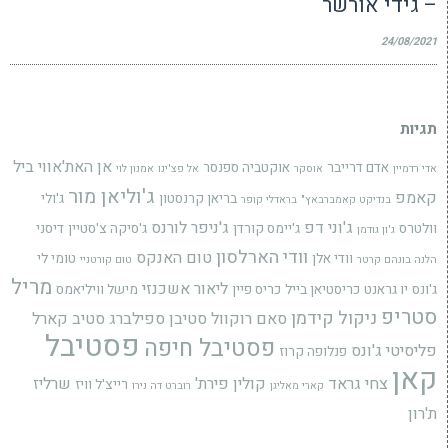
– גידי אורשר
24/08/2021
תגיות
אן האת'אווי
ביל
אדם דרייבר
אוקטביה ספנסר
אדי רדמיין
אוסקר
אל פצ'ינו
אמנון לוי
ג'וליאן מור
קאמפ
בריאן קרנסטון
ג'ולי
בנדיקט קאמברבאץ"
בראדלי קופר
ג'וני דפ
ג'ניפר לורנס
וולטרס
ג'יימס קורדן
ג'סיקה צ'סטיין
דיסני
ג'ון גודמן
וודי הארלסון
טום האנקס
וודי אלן
טומי לי
הלנה בונהם קרטר
טום קורטניי
מריל
ליאור אשכנזי
ג'ונס
יו גראנט
כריסטיאן בייל
כריס פיין
מישל וויליאמס
סטריפ
ניקול קידמן
סאם רוקוול
סטיבן ספילברג
סטיב קארל
פסטיבל
פסטיבל חיפה
פליסיטי ג'ונס
פנלופה קרוז
קאן
צחי גראד
קולין פירת'
שרליז
רייצ'ל וויז
קארי מאליגן
רוברט דה נירו
ת'רון