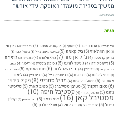
ממשיך בסקירת מועמדי האוסקר. גידי אורשר
23/04/2021
תגיות
אדם דרייבר
(4)
אוקטביה ספנסר
(4)
אדי רדמיין
(3)
אוסקר
(3)
אל פצ'ינו
(3)
אמנון לוי
אן האת'אווי
(5)
ביל קאמפ
(5)
(3)
בנדיקט קאמברבאץ"
(3)
בראדלי קופר
(3)
ג'וליאן מור
(7)
ג'וני דפ
בריאן קרנסטון
(4)
ג'ולי וולטרס
(4)
ג'ון גודמן
(3)
(5)
ג'ניפר לורנס
(5)
ג'יימס קורדן
(4)
ג'סיקה צ'סטיין
(4)
דיסני
(4)
הלנה
וודי הארלסון
(6)
טום האנקס
(5)
וודי אלן
(4)
בונהם קרטר
(3)
טום קורטניי
ליאור
טומי לי ג'ונס
(4)
יו גראנט
(4)
כריסטיאן בייל
(4)
כריס פיין
(4)
(3)
מריל סטריפ
(8)
ניקול קידמן
אשכנזי
(5)
מישל וויליאמס
(4)
(6)
סאם רוקוול
(5)
סטיבן ספילברג
(5)
סטיב קארל
(5)
פליסיטי
פסטיבל חיפה
(10)
ג'ונס
(5)
פנלופה קרוז
(4)
פסטיבל קאן
(16)
צחי גראד
(5)
קולין
קארי מאליגן
(3)
פירת'
(5)
שרליז ת'רון
(5)
רייצ'ל וויז
(4)
רוברט דה נירו
(3)