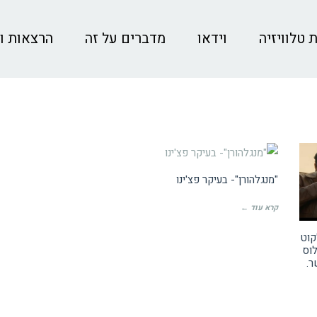
 טלוויזיה
וידאו
מדברים על זה
הרצאות ו
ביקורות קולנוע
"מנגלהורן"- בעיקר פצ'ינו
קרא עוד ←
קוט
טרנטינו, 7 פלוס
ר.