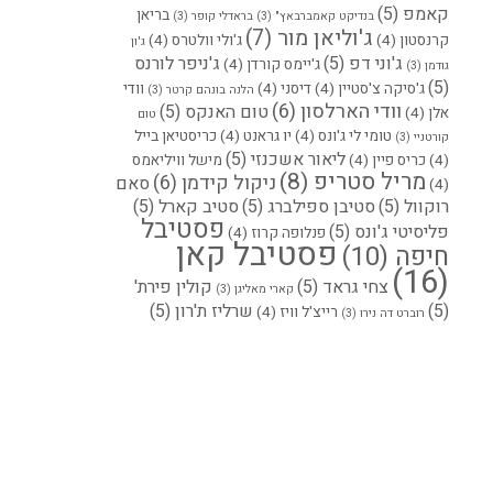
קאמפ
(5)
בריאן
בנדיקט קאמברבאץ"
(3)
בראדלי קופר
(3)
ג'וליאן מור
(7)
קרנסטון
(4)
ג'ולי וולטרס
(4)
ג'ון
ג'וני דפ
(5)
ג'ניפר לורנס
ג'יימס קורדן
(4)
גודמן
(3)
(5)
ג'סיקה צ'סטיין
(4)
דיסני
(4)
וודי
הלנה בונהם קרטר
(3)
וודי הארלסון
(6)
טום האנקס
(5)
אלן
(4)
טום
טומי לי ג'ונס
(4)
יו גראנט
(4)
כריסטיאן בייל
קורטניי
(3)
ליאור אשכנזי
(5)
(4)
כריס פיין
(4)
מישל וויליאמס
מריל סטריפ
(8)
ניקול קידמן
(6)
סאם
(4)
רוקוול
(5)
סטיבן ספילברג
(5)
סטיב קארל
(5)
פסטיבל
פליסיטי ג'ונס
(5)
פנלופה קרוז
(4)
פסטיבל קאן
חיפה
(10)
(16)
צחי גראד
(5)
קולין פירת'
קארי מאליגן
(3)
(5)
שרליז ת'רון
(5)
רייצ'ל וויז
(4)
רוברט דה נירו
(3)