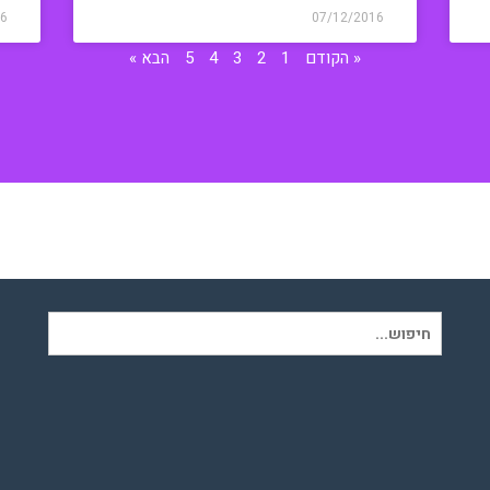
16
07/12/2016
« הקודם
1
2
3
4
5
הבא »
חיפוש
עבור: