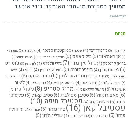
ממשיך בסקירת מועמדי האוסקר. גידי אורשר
23/04/2021
תגיות
אדם דרייבר
(4)
אוקטביה ספנסר
(4)
אדי רדמיין
(3)
אוסקר
(3)
אל פצ'ינו
(3)
אמנון לוי
אן האת'אווי
(5)
ביל קאמפ
(5)
(3)
בנדיקט קאמברבאץ"
(3)
בראדלי קופר
(3)
ג'וליאן מור
(7)
ג'וני דפ
בריאן קרנסטון
(4)
ג'ולי וולטרס
(4)
ג'ון גודמן
(3)
(5)
ג'ניפר לורנס
(5)
ג'יימס קורדן
(4)
ג'סיקה צ'סטיין
(4)
דיסני
(4)
הלנה
וודי הארלסון
(6)
טום האנקס
(5)
וודי אלן
(4)
בונהם קרטר
(3)
טום קורטניי
ליאור
טומי לי ג'ונס
(4)
יו גראנט
(4)
כריסטיאן בייל
(4)
כריס פיין
(4)
(3)
מריל סטריפ
(8)
ניקול קידמן
אשכנזי
(5)
מישל וויליאמס
(4)
(6)
סאם רוקוול
(5)
סטיבן ספילברג
(5)
סטיב קארל
(5)
פליסיטי
פסטיבל חיפה
(10)
ג'ונס
(5)
פנלופה קרוז
(4)
פסטיבל קאן
(16)
צחי גראד
(5)
קולין
קארי מאליגן
(3)
פירת'
(5)
שרליז ת'רון
(5)
רייצ'ל וויז
(4)
רוברט דה נירו
(3)