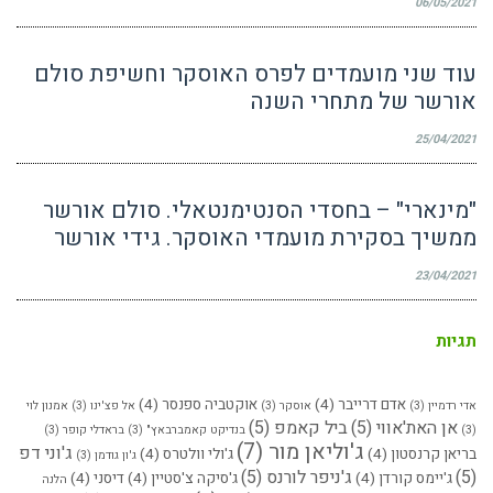
06/05/2021
עוד שני מועמדים לפרס האוסקר וחשיפת סולם
אורשר של מתחרי השנה
25/04/2021
"מינארי" – בחסדי הסנטימנטאלי. סולם אורשר
ממשיך בסקירת מועמדי האוסקר. גידי אורשר
23/04/2021
תגיות
אדם דרייבר
(4)
אוקטביה ספנסר
(4)
אדי רדמיין
(3)
אוסקר
(3)
אל פצ'ינו
(3)
אמנון לוי
אן האת'אווי
(5)
ביל קאמפ
(5)
(3)
בנדיקט קאמברבאץ"
(3)
בראדלי קופר
(3)
ג'וליאן מור
(7)
ג'וני דפ
בריאן קרנסטון
(4)
ג'ולי וולטרס
(4)
ג'ון גודמן
(3)
(5)
ג'ניפר לורנס
(5)
ג'יימס קורדן
(4)
ג'סיקה צ'סטיין
(4)
דיסני
(4)
הלנה