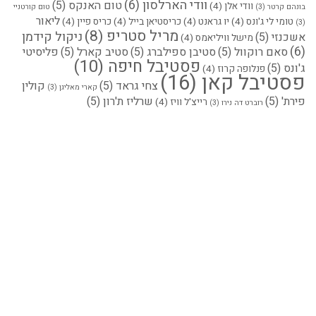
וודי הארלסון
(6)
טום האנקס
(5)
וודי אלן
(4)
בונהם קרטר
(3)
טום קורטניי
ליאור
טומי לי ג'ונס
(4)
יו גראנט
(4)
כריסטיאן בייל
(4)
כריס פיין
(4)
(3)
מריל סטריפ
(8)
ניקול קידמן
אשכנזי
(5)
מישל וויליאמס
(4)
(6)
סאם רוקוול
(5)
סטיבן ספילברג
(5)
סטיב קארל
(5)
פליסיטי
פסטיבל חיפה
(10)
ג'ונס
(5)
פנלופה קרוז
(4)
פסטיבל קאן
(16)
צחי גראד
(5)
קולין
קארי מאליגן
(3)
פירת'
(5)
שרליז ת'רון
(5)
רייצ'ל וויז
(4)
רוברט דה נירו
(3)