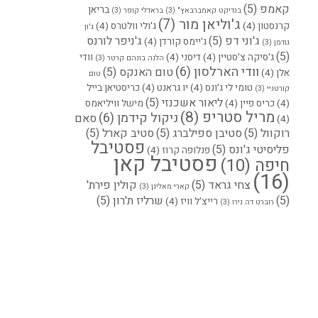
קאמפ
(5)
בריאן
בנדיקט קאמברבאץ"
(3)
בראדלי קופר
(3)
ג'וליאן מור
(7)
קרנסטון
(4)
ג'ולי וולטרס
(4)
ג'ון
ג'וני דפ
(5)
ג'ניפר לורנס
ג'יימס קורדן
(4)
גודמן
(3)
(5)
ג'סיקה צ'סטיין
(4)
דיסני
(4)
וודי
הלנה בונהם קרטר
(3)
וודי הארלסון
(6)
טום האנקס
(5)
אלן
(4)
טום
טומי לי ג'ונס
(4)
יו גראנט
(4)
כריסטיאן בייל
קורטניי
(3)
ליאור אשכנזי
(5)
(4)
כריס פיין
(4)
מישל וויליאמס
מריל סטריפ
(8)
ניקול קידמן
(6)
סאם
(4)
רוקוול
(5)
סטיבן ספילברג
(5)
סטיב קארל
(5)
פסטיבל
פליסיטי ג'ונס
(5)
פנלופה קרוז
(4)
פסטיבל קאן
חיפה
(10)
(16)
צחי גראד
(5)
קולין פירת'
קארי מאליגן
(3)
(5)
שרליז ת'רון
(5)
רייצ'ל וויז
(4)
רוברט דה נירו
(3)