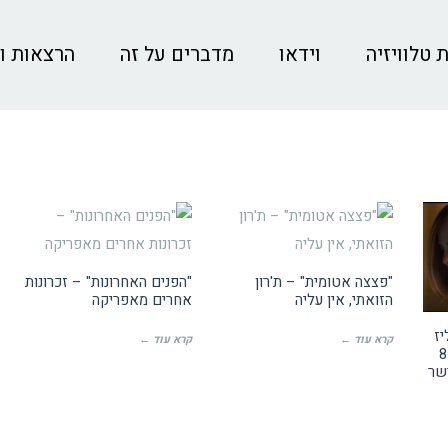
 טלוויזיה
וידאו
מדברים על זה
הרצאות ו
ביקורות קולנוע
ביקורות קולנוע
"פצצה אטומית" – ת'רון
"הפנים האחרונות" – זכרונות
הזואתי, אין עליה
אחרים מאפריקה
יז
קרא עוד ←
קרא עוד ←
ת'רון וסת רוגן יחדיו ? – 8
שר