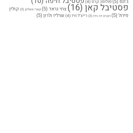
פסטיבל חיפה
(10)
ג'ונס
(5)
פנלופה קרוז
(4)
פסטיבל קאן
(16)
צחי גראד
(5)
קולין
קארי מאליגן
(3)
פירת'
(5)
שרליז ת'רון
(5)
רייצ'ל וויז
(4)
רוברט דה נירו
(3)