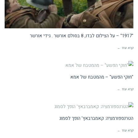
"1917" – על הצילום לבדו, 8 בסולם אורשר . גידי אורשר
קרא עוד ←
ביקורות קולנוע
"חוקי הפשע" – מהמטבח של אמא
קרא עוד ←
וידאו
הטרנספורמציה: קאמברבאץ' הופך לסמוג
קרא עוד ←