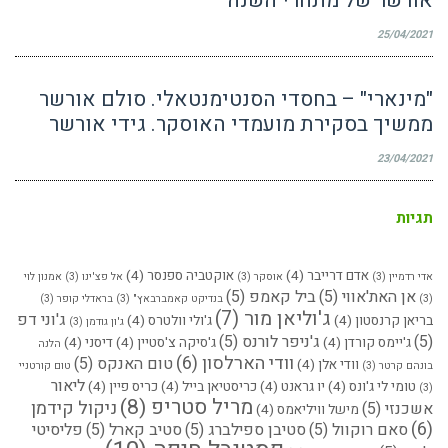
אורשר של מתחרי השנה
25/04/2021
"מינארי" – בחסדי הסנטימנטאלי. סולם אורשר
ממשיך בסקירת מועמדי האוסקר. גידי אורשר
23/04/2021
תגיות
אדם דרייבר
(4)
אוקטביה ספנסר
(4)
אדי רדמיין
(3)
אוסקר
(3)
אל פצ'ינו
(3)
אמנון לוי
אן האת'אווי
(5)
ביל קאמפ
(5)
(3)
בנדיקט קאמברבאץ"
(3)
בראדלי קופר
(3)
ג'וליאן מור
(7)
ג'וני דפ
בריאן קרנסטון
(4)
ג'ולי וולטרס
(4)
ג'ון גודמן
(3)
(5)
ג'ניפר לורנס
(5)
ג'יימס קורדן
(4)
ג'סיקה צ'סטיין
(4)
דיסני
(4)
הלנה
וודי הארלסון
(6)
טום האנקס
(5)
וודי אלן
(4)
בונהם קרטר
(3)
טום קורטניי
ליאור
טומי לי ג'ונס
(4)
יו גראנט
(4)
כריסטיאן בייל
(4)
כריס פיין
(4)
(3)
מריל סטריפ
(8)
ניקול קידמן
אשכנזי
(5)
מישל וויליאמס
(4)
(6)
סאם רוקוול
(5)
סטיבן ספילברג
(5)
סטיב קארל
(5)
פליסיטי