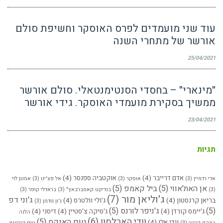
עוד שני מועמדים לפרס האוסקר וחשיפת סולם
אורשר של מתחרי השנה
25/04/2021
"מינארי" – בחסדי הסנטימנטאלי. סולם אורשר
ממשיך בסקירת מועמדי האוסקר. גידי אורשר
23/04/2021
תגיות
אדם דרייבר
(4)
אוקטביה ספנסר
(4)
אדי רדמיין
(3)
אוסקר
(3)
אל פצ'ינו
(3)
אמנון לוי
אן האת'אווי
(5)
ביל קאמפ
(5)
(3)
בנדיקט קאמברבאץ"
(3)
בראדלי קופר
(3)
ג'וליאן מור
(7)
ג'וני דפ
בריאן קרנסטון
(4)
ג'ולי וולטרס
(4)
ג'ון גודמן
(3)
(5)
ג'ניפר לורנס
(5)
ג'יימס קורדן
(4)
ג'סיקה צ'סטיין
(4)
דיסני
(4)
הלנה
וודי הארלסון
(6)
טום האנקס
(5)
וודי אלן
(4)
בונהם קרטר
(3)
טום קורטניי